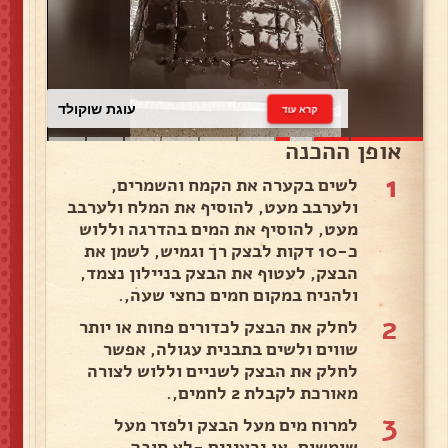
עוגת שוקולד
קרא עוד
אופן ההכנה
1
לשים בקערה את הקמח והשמרים,
ולערבב מעט, להוסיף את המלח ולערבב
מעט, להוסיף את המים בהדרגה וללוש
כ-10 דקות לבצק רך וגמיש, לשמן את
הבצק, לעטוף את הבצק בניילון נצמד,
ולהניח במקום חמים כחצי שעה,.
2
לחלק את הבצק לכדורים פחות או יותר
שווים ולשים בתבנית עגולה, אפשר
לחלק את הבצק לשניים וללוש לצורה
מאורכת לקבלת 2 לחמים,.
3
למרוח מים מעל הבצק ולפזר מעל
שומשום, או גרעינים -לא חובה..