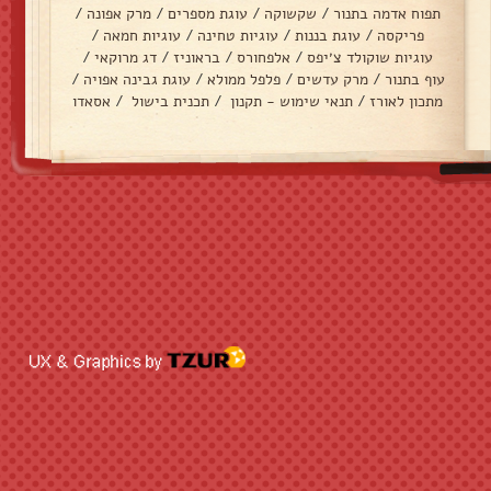
תפוח אדמה בתנור
/
שקשוקה
/
עוגת מספרים
/
מרק אפונה
/
פריקסה
/
עוגת בננות
/
עוגיות טחינה
/
עוגיות חמאה
/
עוגיות שוקולד צ׳יפס
/
אלפחורס
/
בראוניז
/
דג מרוקאי
/
עוף בתנור
/
מרק עדשים
/
פלפל ממולא
/
עוגת גבינה אפויה
/
מתכון לאורז
/
תנאי שימוש - תקנון
/
תכנית בישול
/
אסאדו