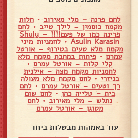
לחם פרנה – מלי מאירוב
•
חלות
מקמח כוסמין – לילך טייב
•
לחם
פרינה כמו של פעם!!!! – Shuly
Asulin Karasin
•
לחמניות מיני
מקמח מלא טעים בטירוף – אורטל
עמרם
•
פיתות במחבת מקמח מלא
קלי קלות – אורטל עמרם
•
לחמניות מקמח מצה – אילנית
בניזרי
•
לחם מקמח מלא מעולה
רך וטעים – אורטל עמרם
•
לחם
בית – טלייה כהן
•
לחם שום
נתלש – מלי מאירוב
•
לחם
מטוגן – אורטל עמרם
עוד באמהות מבשלות ביחד