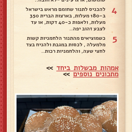
4
להכניס לתנור שחומם מראש בישראל
ב-180 מעלות, בארצות הברית 350
מעלות, ולאפות כ-40 דקות, או עד
לצבע זהוב יפה..
5
כשמוציאים מהתנור הלחמניות קשות
מלמעלה , לכסות במגבת ולהניח בצד
לחצי שעה, והלחמניות רכות..
אמהות מבשלות ביחד
>>
מתכונים נוספים
>>