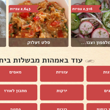
2,516 צפיות
2,643 צפיות
לפפון וצנו...
סלט זעלוק
עוד באמהות מבשלות ביח
גות
עוגיות
מאפים
ים
ירקות
מתכון לאורז
 כוסות
ריבות
פסטה