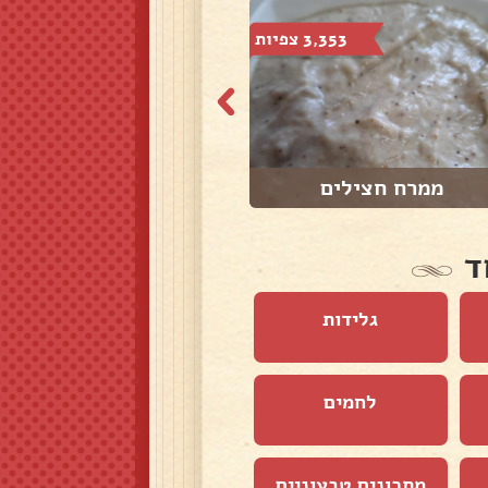
3,353 צפיות
2,109 צפיות
ממרח חצילים
סלט פסטה קר
ד
גלידות
לחמים
מתכונים טבעוניים