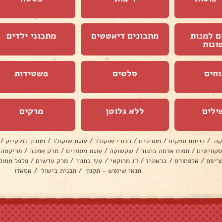
ם למנות
מתכונים דיאטטים
מתכוני ילדים
ונות
וחים
סלטים
פשטידות
ילים
ללא גלוטן
מרקים
קה
/
כניסת ספקים
/
מתכונים
/
כדורי שוקולד
/
עוגת שוקולד
/
מתכון לפנקייק
/
סקוויטים
/
תפוח אדמה בתנור
/
שקשוקה
/
עוגת מספרים
/
מרק אפונה
/
פריקסה
צ׳יפס
/
אלפחורס
/
בראוניז
/
דג מרוקאי
/
עוף בתנור
/
מרק עדשים
/
פלפל ממול
תנאי שימוש - תקנון
/
תכנית בישול
/
אסאדו