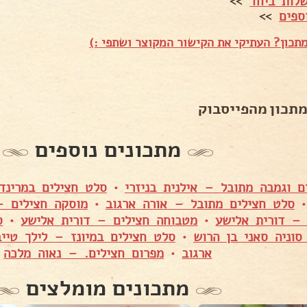
לות ביחד
>>
ספים
>>
תכון? העתיקי את הקישור המקוצר ושתפי :)
מתכון מהפייסבוק
מתכונים נוספים
ם וגמבה מתובל – אילנית בניזרי
•
סלט חצילים במרינד
סלט חצילים מתובל – אורה ארגוב
•
מוסקה חצילים –
 – דורית אלישע
•
מטבוחה חצילים – דורית אלישע
•
ס
סוניה סאני בן הרוש
•
סלט חצילים במיונז – לילך טייב
ארגוב
•
מפרום חצילים. – נאוה מלכה
מתכונים מומלצים