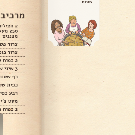
שונות
מרכיבי
2 חצילי
250 מ
מצננים
צרור פטר
צרור כוס
2 כפות שמן
3 שיני שום כתושות
כף שטוח
כפית שט
רבע כפי
מעט צ'יל
2 כפות מיץ לימון