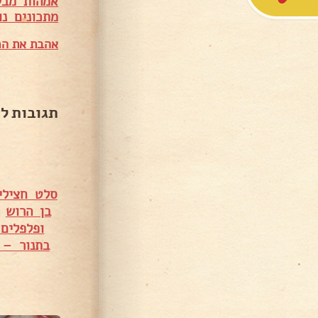
אמהות מבש
מתכונים נו
אהבת את המ
תגובות ל
סלט חצילי
בן הרוש
•
ופלפלים
בתנור – 