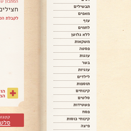
המתכון ש
תבשילים
חצילים
מאפים
לקבלת הס
עוף
לחמים
ללא גלוטן
משקאות
פסטה
עוגות
בשר
עוגיות
לילדים
תוספות
הו
קינוחים
המת
סלטים
פשטידות
פסח
קטגור
קינוחי כוסות
סלטי
פיצה