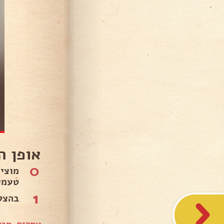
אופן ה
0
מוצי
טעמי
1
בהצל