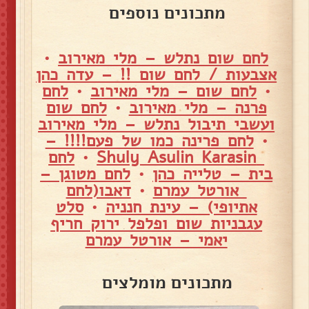
מתכונים נוספים
לחם שום נתלש – מלי מאירוב
•
אצבעות / לחם שום !! – עדה כהן
•
לחם שום – מלי מאירוב
•
לחם
פרנה – מלי מאירוב
•
לחם שום
ועשבי תיבול נתלש – מלי מאירוב
•
לחם פרינה כמו של פעם!!!! –
Shuly Asulin Karasin
•
לחם
בית – טלייה כהן
•
לחם מטוגן –
אורטל עמרם
•
דאבו(לחם
אתיופי) – עינת חנניה
•
סלט
עגבניות שום ופלפל ירוק חריף
יאמי – אורטל עמרם
מתכונים מומלצים