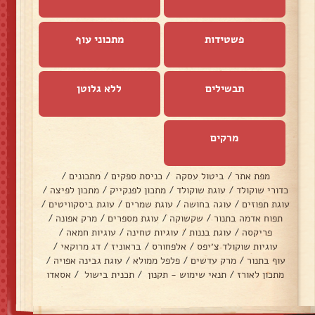
פשטידות
מתכוני עוף
תבשילים
ללא גלוטן
מרקים
מפת אתר
/
ביטול עסקה
/
כניסת ספקים
/
מתכונים
/
כדורי שוקולד
/
עוגת שוקולד
/
מתכון לפנקייק
/
מתכון לפיצה
/
עוגת תפוזים
/
עוגה בחושה
/
עוגת שמרים
/
עוגת ביסקוויטים
/
תפוח אדמה בתנור
/
שקשוקה
/
עוגת מספרים
/
מרק אפונה
/
פריקסה
/
עוגת בננות
/
עוגיות טחינה
/
עוגיות חמאה
/
עוגיות שוקולד צ׳יפס
/
אלפחורס
/
בראוניז
/
דג מרוקאי
/
עוף בתנור
/
מרק עדשים
/
פלפל ממולא
/
עוגת גבינה אפויה
/
מתכון לאורז
/
תנאי שימוש - תקנון
/
תכנית בישול
/
אסאדו