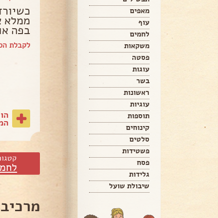
כשיורד
מאפים
ממלא א
עוף
בפה אוו
לחמים
לקבלת הספ
משקאות
פסטה
עוגות
בשר
ראשונות
עוגיות
הו
תוספות
המת
קינוחים
סלטים
פשטידות
קטגור
פסח
לחמי
גלידות
שיבולת שועל
מרכיבי