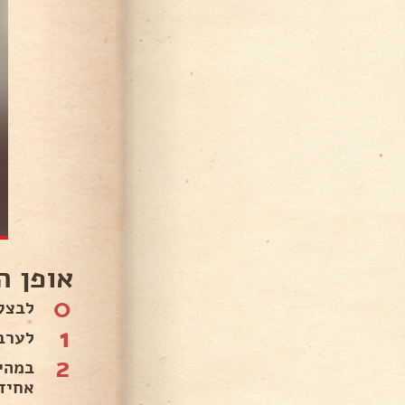
אופן ה
0
לבצק
1
לערב
2
במהי
אחיד