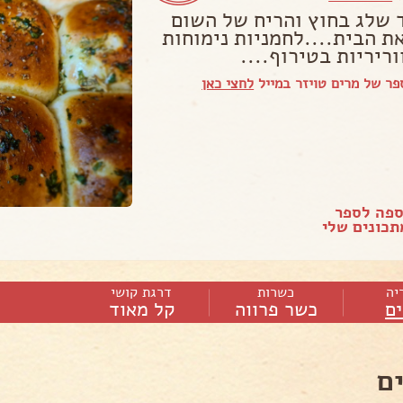
 שלג בחוץ והריח של השום
ת הבית....לחמניות נימוחות
ריריות בטירוף....
ר של מרים טויזר במייל
לחצי כאן
ספה לספר
כונים שלי
יה
כשרות
דרגת קושי
ם
כשר פרווה
קל מאוד
ם