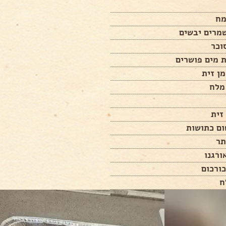
ן זית
זית
תר
ורכום
ח