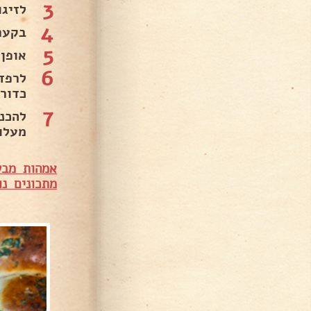
3
לזיגו
4
בקער
5
אופן 
6
כדור
7
מעלות לעוד 25-30 דקו
אמהות מבש
מתכונים נו