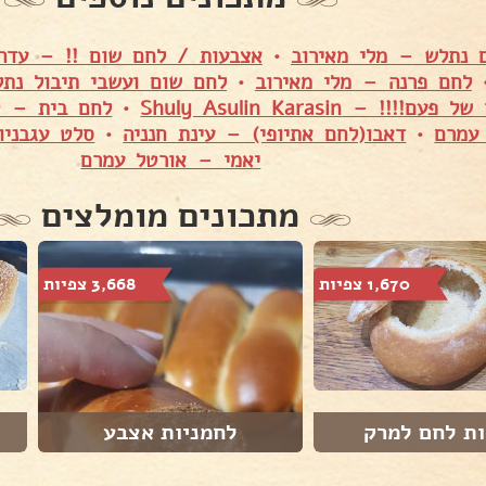
 נתלש – מלי מאירוב
•
אצבעות / לחם שום !! – עדה
לחם פרנה – מלי מאירוב
•
לחם שום ועשבי תיבול נתל
!!!! – Shuly Asulin Karasin
•
לחם בית – ט
עמרם
•
דאבו(לחם אתיופי) – עינת חנניה
•
סלט עגבניו
יאמי – אורטל עמרם
מתכונים מומלצים
1,670 צפיות
3,668 צפיות
ות לחם למרק
לחמניות אצבע