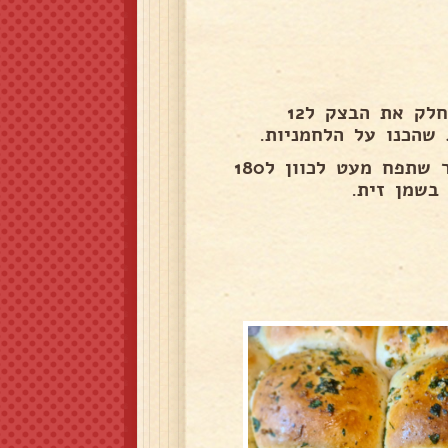
לרפד תבנית בנייר אפייה, למרוח מעט מהזיגוג שהכנו, לחלק את הבצק ל12
 שהכנו על הלחמניות.
להכניס לתנור ולחמם ל50 מעלות טורבו ל20 דקות, לאחר שתפח מעט לכוון ל180