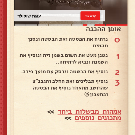
עוגת שוקולד
קרא עוד
אופן ההכנה
0
נרתיח את הפסטה ואת הבטטה ונסנן
מהמים.
1
נטגן מעט את השום בשמן זית ונוסיף את
השמנת ונביא לרתיחה..
2
נוסיף את הבטטה ונרסק עם מועך פירה.
3
נוסיף תבלינים ואת החלב והגבנ"צ
שהרוטב מתאחד נוסיף את הפסטה
ובתאבון😘 .
אמהות מבשלות ביחד
>>
מתכונים נוספים
>>