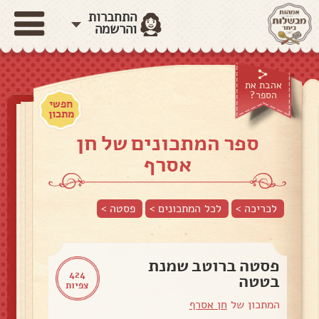
התחברות
והרשמה
אהבת את
הספר?
חפשי
מתכון
ספר המתכונים של חן
אסרף
לכריכה >
לכל המתכונים >
פסטה
>
פסטה ברוטב שמנת
424
בטטה
צפיות
המתכון של
חן אסרף