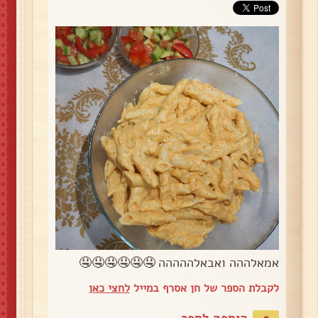
אמאלההה ואבאלההההה 🤤🤤🤤🤤🤤🤤
לקבלת הספר של חן אסרף במייל
לחצי כאן
הוספה לספר