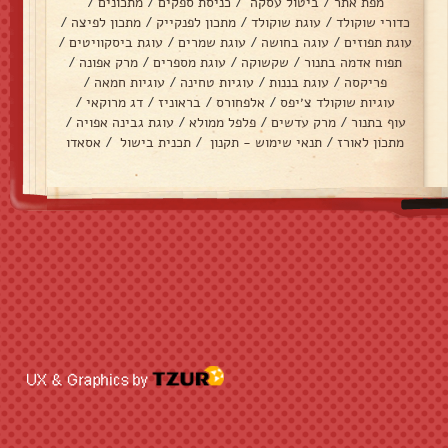
מפת אתר
/
ביטול עסקה
/
כניסת ספקים
/
מתכונים
/
כדורי שוקולד
/
עוגת שוקולד
/
מתכון לפנקייק
/
מתכון לפיצה
/
עוגת תפוזים
/
עוגה בחושה
/
עוגת שמרים
/
עוגת ביסקוויטים
/
תפוח אדמה בתנור
/
שקשוקה
/
עוגת מספרים
/
מרק אפונה
/
פריקסה
/
עוגת בננות
/
עוגיות טחינה
/
עוגיות חמאה
/
עוגיות שוקולד צ׳יפס
/
אלפחורס
/
בראוניז
/
דג מרוקאי
/
עוף בתנור
/
מרק עדשים
/
פלפל ממולא
/
עוגת גבינה אפויה
/
מתכון לאורז
/
תנאי שימוש - תקנון
/
תכנית בישול
/
אסאדו