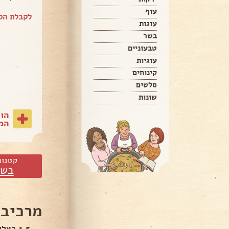
עוף
לקבלת הספ
עוגות
בשר
טבעוניים
עוגיות
קינוחים
סלטים
שונות
הו
המת
קטגור
בשר
מרכיבי
1.5 בצלים פרוסים לקוביות