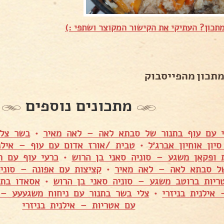
תכון? העתיקי את הקישור המקוצר ושתפי :)
מתכון מהפייסבוק
מתכונים נוספים
י עם עוף בתנור של סבתא לאה – לאה מאיר
•
יון אוחיון אברג׳ל
•
טבית /אורז אדום עם עוף – אילני
ת ופקאן משגע – סוניה סאני בן הרוש
•
כרעי עוף עם ת
ל סבתא לאה – לאה מאיר
•
קציצות עם אפונה – סוני
ריות ברוטב משגע – סוניה סאני בן הרוש
•
אסאדו בתנ
 אילנית בניזרי
•
צלי בשר בתנור עם ניחוח משגעעע – ס
עם אטריות – אילנית בניזרי