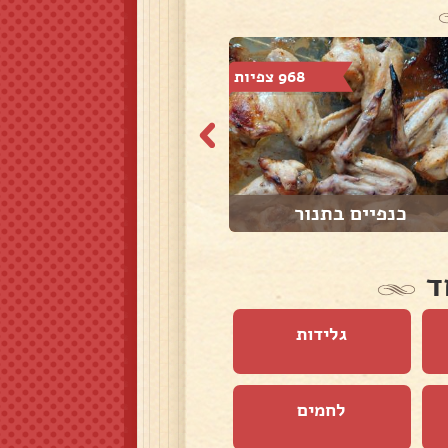
968 צפיות
11,593 צפיות
כנפיים בתנור
קליית פיצוחים ב...
ד
גלידות
לחמים