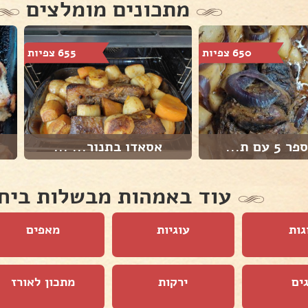
מתכונים מומלצים
650 צפיות
655 צפיות
 עם ת...
אסאדו בתנור... ...
עוד באמהות מבשלות ביח
גות
עוגיות
מאפים
ים
ירקות
מתכון לאורז