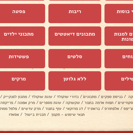
 כוסות
ריבות
פסטה
ם למנות
מתכונים דיאטטים
מתכוני ילדים
ונות
וחים
סלטים
פשטידות
ילים
ללא גלוטן
מרקים
קה
/
כניסת ספקים
/
מתכונים
/
כדורי שוקולד
/
עוגת שוקולד
/
מתכון לפנקייק
/
סקוויטים
/
תפוח אדמה בתנור
/
שקשוקה
/
עוגת מספרים
/
מרק אפונה
/
פריקסה
צ׳יפס
/
אלפחורס
/
בראוניז
/
דג מרוקאי
/
עוף בתנור
/
מרק עדשים
/
פלפל ממול
תנאי שימוש - תקנון
/
תכנית בישול
/
אסאדו