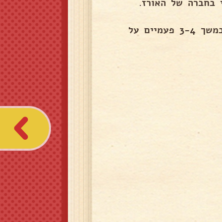
יחד עוד 15-20 דקות, תלוי בחברה של האורז.
6. לפתוח , הוריד מהכיריים ולערבב כל 15 דקות מספר במשך 3-4 פעמיים על