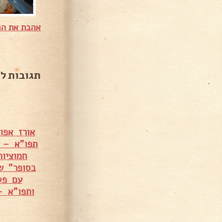
אהבת את המ
תגובות ל
אורז אפו
תפו"א – ס
חמוציו
בסופר" ש
עם פט
ותפו"א –