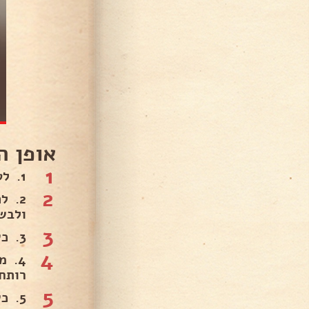
אופן ה
1
1. לטגן את הבצל עד שקיפות .
2
ולבש
3
3. כשהבשר מוכן יש להוסיך גזר, סוכר ותבלינים. לבשל ביחד עד ריכוך הגזר..
4
רותחי
5
5. 