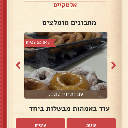
אלמקייס
מתכונים מומלצים
צפיות
20,898 צפיות
עוגיות יויו טונ...
ש
עוד באמהות מבשלות ביחד
עוגות
עוגיות