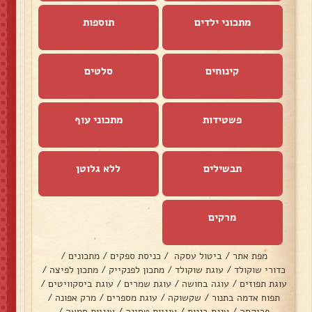
מתכוני ילדים
תוספות
קינוחים
סלטים
פשטידות
מתכוני עוף
תבשילים
ללא גלוטן
מרקים
מפת אתר
/
ביטול עסקה
/
כניסת ספקים
/
מתכונים
/
כדורי שוקולד
/
עוגת שוקולד
/
מתכון לפנקייק
/
מתכון לפיצה
/
עוגת תפוזים
/
עוגה בחושה
/
עוגת שמרים
/
עוגת ביסקוויטים
/
תפוח אדמה בתנור
/
שקשוקה
/
עוגת מספרים
/
מרק אפונה
/
פריקסה
/
עוגת בננות
/
עוגיות טחינה
/
עוגיות חמאה
/