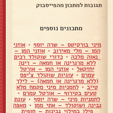
תגובות למתכון מהפייסבוק
מתכונים נוספים
מיני בורקיטס – שרה יוסף
•
אוזני
המן – מלי מאירוב
•
אוזני המן –
נאוה מלכה
•
כדורי שוקולד רכים
ללא מרגרינה או חמאה – רינה
יחזקאל
•
אוזני המן – אורטל
עמרם
•
עוגיות שוקולד צ'יפס
(ללא מרגרינה או חמאה) – לילך
טייב
•
לחמניות מיני מקמח מלא
טעים בטירוף – אורטל עמרם
•
לחמניות מיני – שרה יוסף
•
עוגת
גבינה ושוקולד – אתי ממן
•
מאפה
פילו במילוי גבינות – חופית