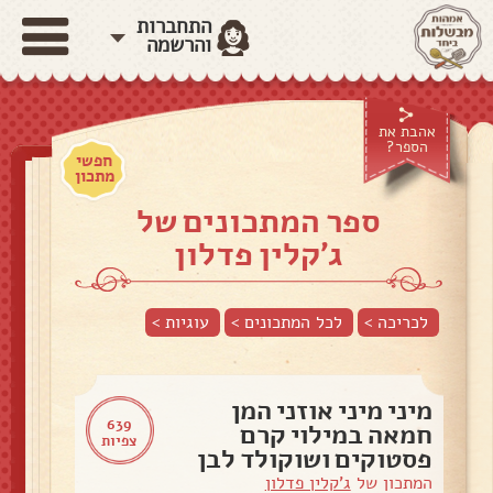
התחברות
והרשמה
אהבת את
הספר?
חפשי
מתכון
ספר המתכונים של
ג'קלין פדלון
לכריכה >
לכל המתכונים >
עוגיות
>
מיני מיני אוזני המן
639
חמאה במילוי קרם
צפיות
פסטוקים ושוקולד לבן
המתכון של
ג'קלין פדלון