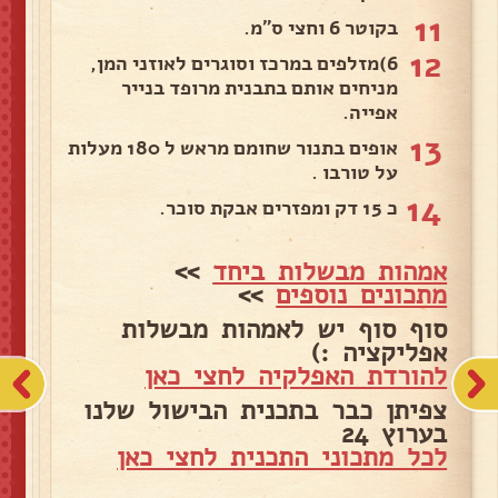
11
בקוטר 6 וחצי ס"מ.
12
6)מזלפים במרכז וסוגרים לאוזני המן,
מניחים אותם בתבנית מרופד בנייר
אפייה.
13
אופים בתנור שחומם מראש ל 180 מעלות
על טורבו .
14
כ 15 דק ומפזרים אבקת סוכר.
אמהות מבשלות ביחד
>>
מתכונים נוספים
>>
סוף סוף יש לאמהות מבשלות
אפליקציה :)
להורדת האפלקיה לחצי כאן
צפיתן כבר בתכנית הבישול שלנו
בערוץ 24
לכל מתכוני התכנית לחצי כאן