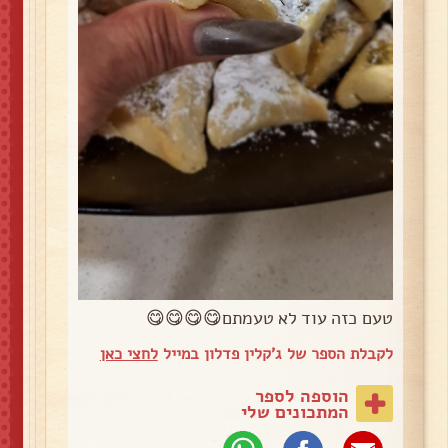
טעם כזה עוד לא טעמתם😋😋😋😋
לקבלת הספר של ג'קלין פדלון במייל
לחצי כאן
הוספה לספר
המתכונים שלי