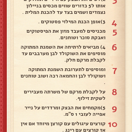
אותו ל5 כדורים שווים מכסים בניילון
נצמדים ושמים בצד עד להכנת המלית .
4
3)אופן הכנת המילוי פסטוקים .
5
מכניסים למעבד מזון את הפיסטוקים
ואבקת סוכר וטוחנים.
6
4) מביאים לרתיחה את השמנת המתוקה
מוסיפים את השוקולד לבן מערבבים עד
לקבלת מרקם חלק.
7
ומוסיפים לתערובת השמנת המתוקה
ושוקולד לבן והחמאה רכה ושוב טוחנים
.
8
על לקבלת מרקם של משרתה מעבירים
לשקית זילוף.
9
5)מקמחים את הבצק ומרדדים על נייר
אפייה לעובי 1 ס"מ.
10
קורצים עיגולים עם קורצן מיוחד אם אין
אז קורצים עם רינג .