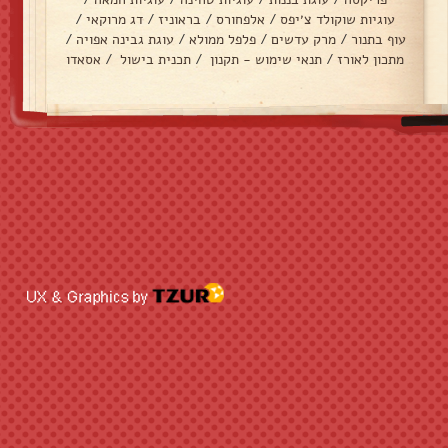
עוגיות שוקולד צ׳יפס
/
אלפחורס
/
בראוניז
/
דג מרוקאי
/
עוף בתנור
/
מרק עדשים
/
פלפל ממולא
/
עוגת גבינה אפויה
/
מתכון לאורז
/
תנאי שימוש - תקנון
/
תכנית בישול
/
אסאדו