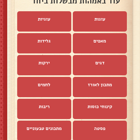
עוד באמהות מבשלות ביחד
עוגות
עוגיות
מאפים
גלידות
דגים
ירקות
מתכון לאורז
לחמים
קינוחי כוסות
ריבות
פסטה
מתכונים טבעוניים