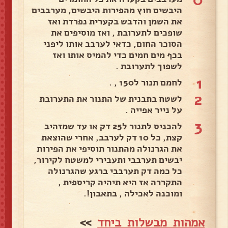
היבשים חוץ מהפירות היבשים, מערבבים
את השמן והדבש בקערית נפרדת ואז
שופכים לתערובת , ואז מוסיפים את
הסוכר החום, כדאי לערבב אותו ליפני
בכף מים חמים כדי להמיס אותו ואז
לשפוך לתערובת .
1
לחמם תנור ל150 , .
2
לשטח בתבנית של התנור את התערובת
על נייר אפייה .
3
להכניס לתנור ל25 דק או עד שמזהיב
קצת, כל 10 דק לערבב, אחרי שהוצאת
את הגרנולה מהתנור תוסיפי את הפירות
יבשים תערבבי ותעבירי למשטח לקירור,
כל כמה דק תערבבי ברגע שהגרנולה
התקררה אז היא תיהיה קריספית ,
ומוכנה לאכילה , בתאבון!.
אמהות מבשלות ביחד
>>