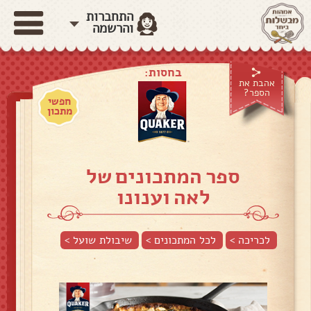
התחברות
והרשמה
בחסות:
אהבת את
הספר?
חפשי
מתכון
ספר המתכונים של
לאה וענונו
לכריכה >
לכל המתכונים >
שיבולת שועל
>