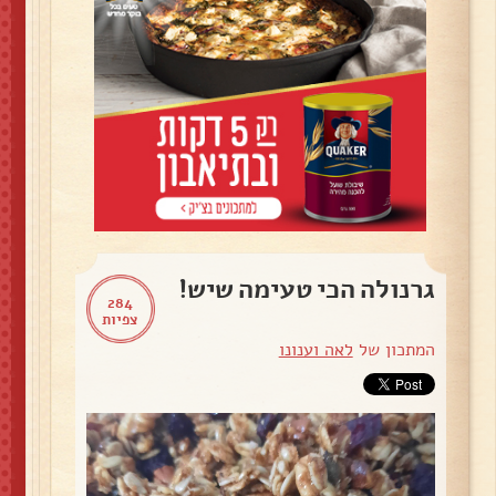
גרנולה הכי טעימה שיש!
284
צפיות
המתכון של
לאה וענונו