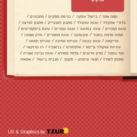
מפת אתר
/
ביטול עסקה
/
כניסת ספקים
/
מתכונים
/
כדורי שוקולד
/
עוגת שוקולד
/
מתכון לפנקייק
/
מתכון לפיצה
/
עוגת תפוזים
/
עוגה בחושה
/
עוגת שמרים
/
עוגת ביסקוויטים
/
תפוח אדמה בתנור
/
שקשוקה
/
עוגת מספרים
/
מרק אפונה
/
פריקסה
/
עוגת בננות
/
עוגיות טחינה
/
עוגיות חמאה
/
עוגיות שוקולד צ׳יפס
/
אלפחורס
/
בראוניז
/
דג מרוקאי
/
עוף בתנור
/
מרק עדשים
/
פלפל ממולא
/
עוגת גבינה אפויה
/
מתכון לאורז
/
תנאי שימוש - תקנון
/
תכנית בישול
/
אסאדו