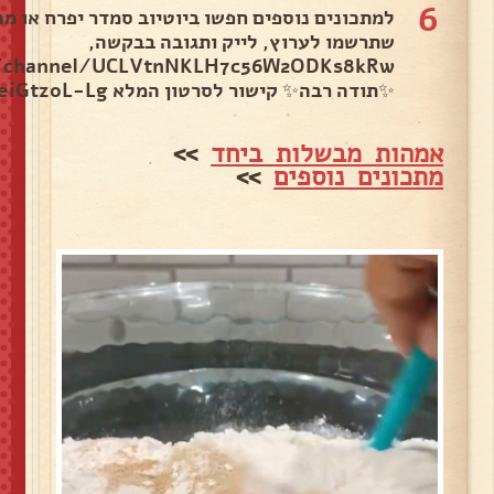
6
למתכונים נוספים חפשו ביוטיוב סמדר יפרח או 
שתרשמו לערוץ, לייק ותגובה בבקשה,
/channel/UCLVtnNKLH7c56W2ODKs8kRw
✨תודה רבה✨ קישור לסרטון המלא https://youtu.be/5eiGtzoL-Lg.
אמהות מבשלות ביחד
>>
מתכונים נוספים
>>