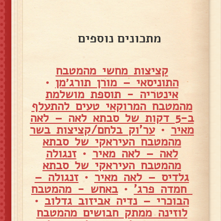
מתכונים נוספים
קציצות מחשי מהמטבח
התוניסאי – מורן תורג׳מן
•
אינטריה - תוספת מושלמת
מהמטבח המרוקאי טעים להתעלף
ב-5 דקות של סבתא לאה – לאה
מאיר
•
ער'וק בלחם/קציצות בשר
מהמטבח העיראקי של סבתא
לאה – לאה מאיר
•
זנגולה
מהמטבח העיראקי של סבתא
גלדיס – לאה מאיר
•
זנגולה –
חמדה פרג'
•
באחש - מהמטבח
הבוכרי – נדיה אביזוב גדלוב
•
לוזינה ממתק חבושים מהמטבח