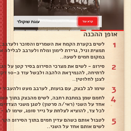
סלט תירס
קרא עוד
אופן ההכנה
1
לשים בקערת הקמח את השמרים והסוכר ולערבב, ל
תמצית וניל, גרידת לימון ומלח ולערבב לבלילה א
במקום חמים לשעה..
2
סירופ - לשים את מצרכי הסירופ בסיר קטן על הג
לרתיחה,
לצנן לחלוטין..
3
שימו לב לבצק, עם בועות, לערבב מעט ולהעביר 
4
לחמם שמן במחבת רחבה, לשים מהבצק בתוך השמן 
אחד על השני (ראי/ה סרטון) לטגן משני הצדדים 
לכל צד, להוציא לצלחת על נייר סופג, שימו לב -
5
לטבול אותם כשהם עדין חמים בתוך הסירופ הקר 
לשים אותם אחד על השני..