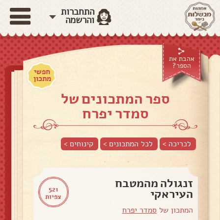
התחברות
והרשמה
אהבת את
הספר?
חפשי
מתכון
ספר המתכונים של
סמדר יפרח
לכריכה >
לכל המתכונים >
קינוחים
>
זנגולה מהמטבח
521
העיראקי
צפיות
המתכון של
סמדר יפרח