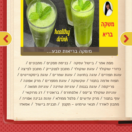
משקה בריאות טבע...
מפת אתר
/
ביטול עסקה
/
כניסת ספקים
/
מתכונים
/
כדורי שוקולד
/
עוגת שוקולד
/
מתכון לפנקייק
/
מתכון לפיצה
/
עוגת תפוזים
/
עוגה בחושה
/
עוגת שמרים
/
עוגת ביסקוויטים
/
תפוח אדמה בתנור
/
שקשוקה
/
עוגת מספרים
/
מרק אפונה
/
פריקסה
/
עוגת בננות
/
עוגיות טחינה
/
עוגיות חמאה
/
עוגיות שוקולד צ׳יפס
/
אלפחורס
/
בראוניז
/
דג מרוקאי
/
עוף בתנור
/
מרק עדשים
/
פלפל ממולא
/
עוגת גבינה אפויה
/
מתכון לאורז
/
תנאי שימוש - תקנון
/
תכנית בישול
/
אסאדו