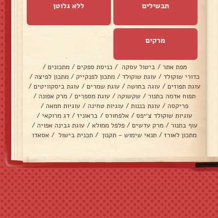
תבשילים
ללא גלוטן
מרקים
מפת אתר
/
ביטול עסקה
/
כניסת ספקים
/
מתכונים
/
כדורי שוקולד
/
עוגת שוקולד
/
מתכון לפנקייק
/
מתכון לפיצה
/
עוגת תפוזים
/
עוגה בחושה
/
עוגת שמרים
/
עוגת ביסקוויטים
/
תפוח אדמה בתנור
/
שקשוקה
/
עוגת מספרים
/
מרק אפונה
/
פריקסה
/
עוגת בננות
/
עוגיות טחינה
/
עוגיות חמאה
/
עוגיות שוקולד צ׳יפס
/
אלפחורס
/
בראוניז
/
דג מרוקאי
/
עוף בתנור
/
מרק עדשים
/
פלפל ממולא
/
עוגת גבינה אפויה
/
מתכון לאורז
/
תנאי שימוש - תקנון
/
תכנית בישול
/
אסאדו