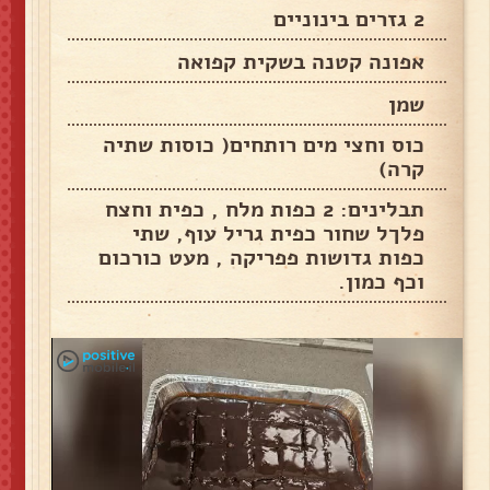
2 גזרים בינוניים
אפונה קטנה בשקית קפואה
שמן
כוס וחצי מים רותחים( כוסות שתיה
קרה)
תבלינים: 2 כפות מלח , כפית וחצח
פלךל שחור כפית גריל עוף, שתי
כפות גדושות פפריקה , מעט כורכום
וכף כמון.