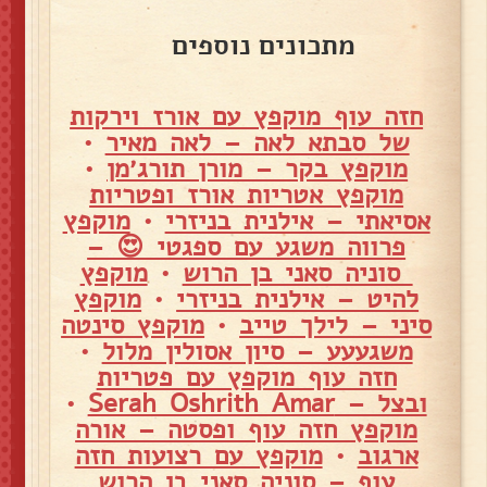
מתכונים נוספים
חזה עוף מוקפץ עם אורז וירקות
של סבתא לאה – לאה מאיר
•
מוקפץ בקר – מורן תורג׳מן
•
מוקפץ אטריות אורז ופטריות
אסיאתי – אילנית בניזרי
•
מוקפץ
פרווה משגע עם ספגטי 😍 –
סוניה סאני בן הרוש
•
מוקפץ
להיט – אילנית בניזרי
•
מוקפץ
סיני – לילך טייב
•
מוקפץ סינטה
משגעעע – סיון אסולין מלול
•
חזה עוף מוקפץ עם פטריות
ובצל – Serah Oshrith Amar
•
מוקפץ חזה עוף ופסטה – אורה
ארגוב
•
מוקפץ עם רצועות חזה
עוף – סוניה סאני בן הרוש