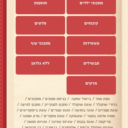
מתכוני ילדים
תוספות
קינוחים
סלטים
פשטידות
מתכוני עוף
תבשילים
ללא גלוטן
מרקים
מפת אתר
/
ביטול עסקה
/
כניסת ספקים
/
מתכונים
/
כדורי שוקולד
/
עוגת שוקולד
/
מתכון לפנקייק
/
מתכון לפיצה
/
עוגת תפוזים
/
עוגה בחושה
/
עוגת שמרים
/
עוגת ביסקוויטים
/
תפוח אדמה בתנור
/
שקשוקה
/
עוגת מספרים
/
מרק אפונה
/
פריקסה
/
עוגת בננות
/
עוגיות טחינה
/
עוגיות חמאה
/
עוגיות שוקולד צ׳יפס
/
אלפחורס
/
בראוניז
/
דג מרוקאי
/