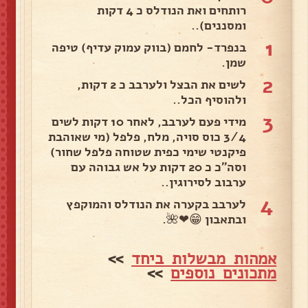
רותחים ואת הנודלס כ 4 דקות
ומסננים)..
1
בנפרד- לחמם (בווק עמוק עדיף) טיפה
שמן.
2
לשים את הבצל ולערבב כ 2 דקות,
ולהוסיף הכל..
3
מידי פעם לערבב, לאחר 10 דקות לשים
3/4 כוס סויה, מלח, פלפל (מי שאוהבת
פיקנטי שימי כפית שטוחה פלפל שחור)
וסה"כ כ 20 דקות על אש גבוהה עם
ערבוב לסירוגין..
4
לערבב בקערה את הנודלס והמוקפץ
ובתאבון 😁❤🌺.
אמהות מבשלות ביחד
>>
מתכונים נוספים
>>