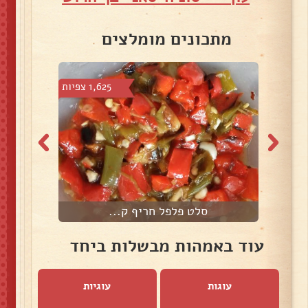
מתכונים מומלצים
 צפיות
1,625 צפיות
סלט פלפל חריף ק...
ס
עוד באמהות מבשלות ביחד
עוגות
עוגיות