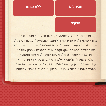
תבשילים
ללא גלוטן
מרקים
מפת אתר
/
ביטול עסקה
/
כניסת ספקים
/
מתכונים
/
כדורי שוקולד
/
עוגת שוקולד
/
מתכון לפנקייק
/
מתכון לפיצה
/
עוגת תפוזים
/
עוגה בחושה
/
עוגת שמרים
/
עוגת ביסקוויטים
/
תפוח אדמה בתנור
/
שקשוקה
/
עוגת מספרים
/
מרק אפונה
/
פריקסה
/
עוגת בננות
/
עוגיות טחינה
/
עוגיות חמאה
/
עוגיות שוקולד צ׳יפס
/
אלפחורס
/
בראוניז
/
דג מרוקאי
/
עוף בתנור
/
מרק עדשים
/
פלפל ממולא
/
עוגת גבינה אפויה
/
מתכון לאורז
/
תנאי שימוש - תקנון
/
תכנית בישול
/
אסאדו