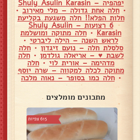
יפהפיה – Shuly Asulin Karasin
•
חלה אחת גדולה – מלי מאירוב
•
חלות הפלא!! חלה משגעת בקליעת
6 רצועות – Shuly Asulin
Karasin
•
חלה מתוקה ומושלמת
לראש השנה – הילה ליברטי
•
סלסלת חלה – נועם זיגדון
•
חלה
לשבת ♥️ – אריאלה גולדמן
•
חלה
מדהימה – אורית לוי
•
חלה
מתוקה לכלה למקווה – שרה יוסף
•
חלה כמו בסופר – נאוה מלכה
מתכונים מומלצים
צפיות
615 צפיות