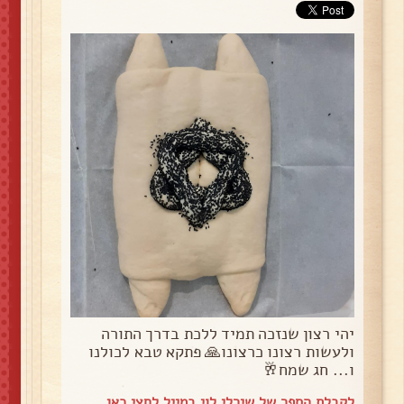
יהי רצון שנזכה תמיד ללכת בדרך התורה
ולעשות רצונו כרצונו🙏 פתקא טבא לכולנו
ו... חג שמח🥂
לקבלת הספר של שירלי לוי במייל
לחצי כאן