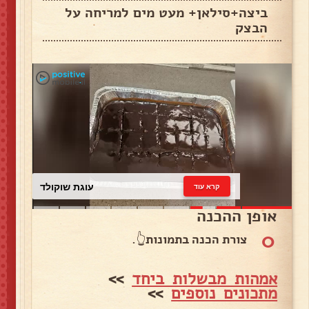
ביצה+סילאן+ מעט מים למריחה על
הבצק
עוגת שוקולד
קרא עוד
אופן ההכנה
0
צורת הכנה בתמונות👆.
אמהות מבשלות ביחד
>>
מתכונים נוספים
>>