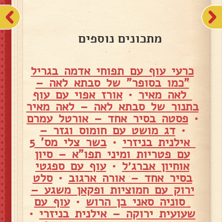
מתכונים נוספים
כרעי עוף עם תפוחי אדמה בגריל
"כמו בסופר" של סבתא לאה –
לאה מאיר
•
אורז אפוי עם עוף
בתנור של סבתא לאה – לאה מאיר
•
פסטה בסיר אחד – אורטל עמרם
•
דג מושט עם חומוס וגזר –
אילנית בניזרי
•
בשר צלי מס' 5
עם פטריות ומיני תפו"א – סיון
אוחיון אברג׳ל
•
עוף עם ספגטי
בסיר אחד – אורה ארגוב
•
סלט
ירוק עם חמוציות ופקאן משגע –
סוניה סאני בן הרוש
•
עוף עם
שעועית ירוקה – אילנית בניזרי
•