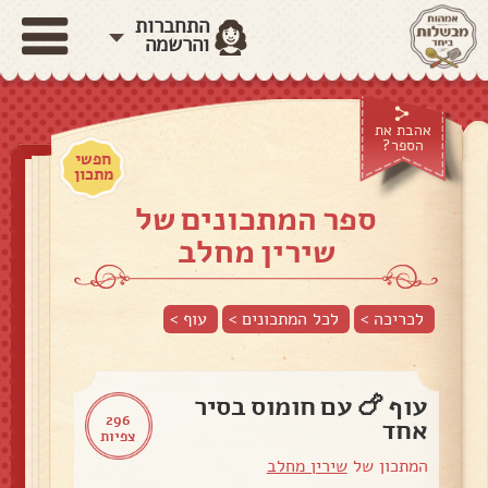
התחברות
והרשמה
אהבת את
הספר?
חפשי
מתכון
ספר המתכונים של
שירין מחלב
לכריכה >
לכל המתכונים >
עוף
>
עוף 🍗 עם חומוס בסיר
296
אחד
צפיות
המתכון של
שירין מחלב