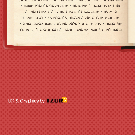
תפוח אדמה בתנור
/
שקשוקה
/
עוגת מספרים
/
מרק אפונה
/
פריקסה
/
עוגת בננות
/
עוגיות טחינה
/
עוגיות חמאה
/
עוגיות שוקולד צ׳יפס
/
אלפחורס
/
בראוניז
/
דג מרוקאי
/
עוף בתנור
/
מרק עדשים
/
פלפל ממולא
/
עוגת גבינה אפויה
/
מתכון לאורז
/
תנאי שימוש - תקנון
/
תכנית בישול
/
אסאדו