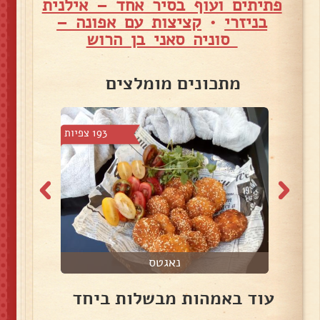
פתיתים ועוף בסיר אחד – אילנית
בניזרי
•
קציצות עם אפונה –
סוניה סאני בן הרוש
מתכונים מומלצים
52 צפיות
193 צפיות
נאגטס
עוד באמהות מבשלות ביחד