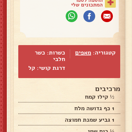
המתכונים שלי
קטגוריה:
מאפים
כשרות: כשר
חלבי
דרגת קושי: קל
מרכיבים
½ קילו קמח
1 כף גדושה מלח
1 גביע שמנת חמוצה
⅓ כוס שמן