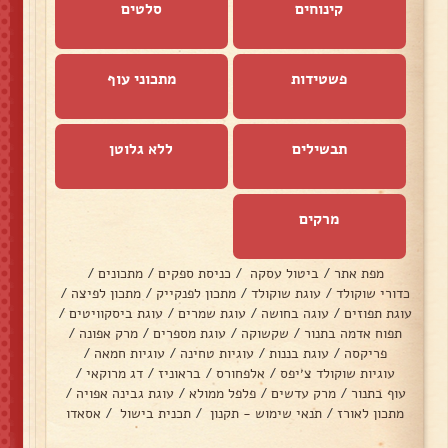
קינוחים
סלטים
פשטידות
מתכוני עוף
תבשילים
ללא גלוטן
מרקים
מפת אתר
/
ביטול עסקה
/
כניסת ספקים
/
מתכונים
/
כדורי שוקולד
/
עוגת שוקולד
/
מתכון לפנקייק
/
מתכון לפיצה
/
עוגת תפוזים
/
עוגה בחושה
/
עוגת שמרים
/
עוגת ביסקוויטים
/
תפוח אדמה בתנור
/
שקשוקה
/
עוגת מספרים
/
מרק אפונה
/
פריקסה
/
עוגת בננות
/
עוגיות טחינה
/
עוגיות חמאה
/
עוגיות שוקולד צ׳יפס
/
אלפחורס
/
בראוניז
/
דג מרוקאי
/
עוף בתנור
/
מרק עדשים
/
פלפל ממולא
/
עוגת גבינה אפויה
/
מתכון לאורז
/
תנאי שימוש - תקנון
/
תכנית בישול
/
אסאדו