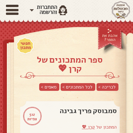
התחברות
והרשמה
אהבת את
הספר?
חפשי
מתכון
ספר המתכונים של
קרן 💖
לכריכה >
לכל המתכונים >
מאפים
>
סמבוסק פריך גבינה
512
צפיות
המתכון של
קרן 💖