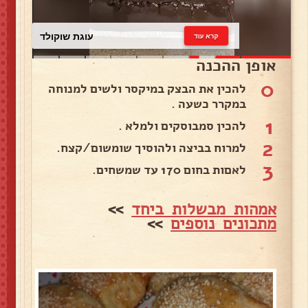
עוגת שוקולד
קרא עוד
אופן ההכנה
0
להכין את הבצק במיקסר ולשים למנוחה
במקרר כשעה .
1
להכין סמבוסקים ולמלא .
2
למרוח בביצה ולהוסיך שומשום/קצח.
3
לאםות בחום 170 עד שמשחים.
אמהות מבשלות ביחד
>>
מתכונים נוספים
>>