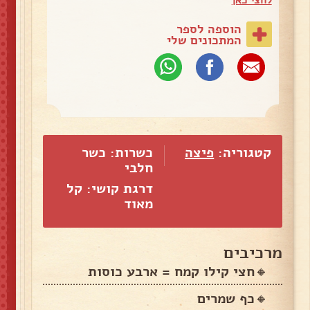
הוספה לספר
המתכונים שלי
קטגוריה:
פיצה
כשרות: כשר
חלבי
דרגת קושי: קל
מאוד
מרכיבים
🔸חצי קילו קמח = ארבע כוסות
🔸כף שמרים