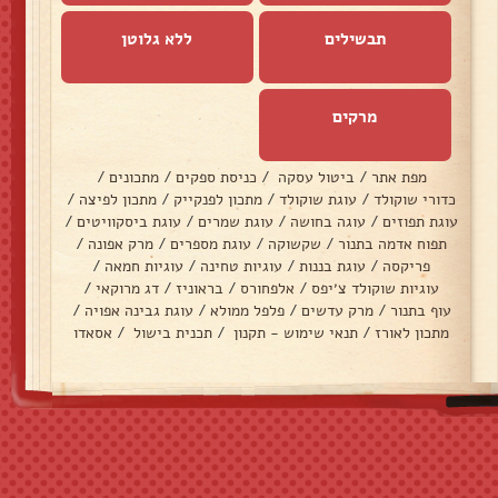
תבשילים
ללא גלוטן
מרקים
מפת אתר
/
ביטול עסקה
/
כניסת ספקים
/
מתכונים
/
כדורי שוקולד
/
עוגת שוקולד
/
מתכון לפנקייק
/
מתכון לפיצה
/
עוגת תפוזים
/
עוגה בחושה
/
עוגת שמרים
/
עוגת ביסקוויטים
/
תפוח אדמה בתנור
/
שקשוקה
/
עוגת מספרים
/
מרק אפונה
/
פריקסה
/
עוגת בננות
/
עוגיות טחינה
/
עוגיות חמאה
/
עוגיות שוקולד צ׳יפס
/
אלפחורס
/
בראוניז
/
דג מרוקאי
/
עוף בתנור
/
מרק עדשים
/
פלפל ממולא
/
עוגת גבינה אפויה
/
מתכון לאורז
/
תנאי שימוש - תקנון
/
תכנית בישול
/
אסאדו