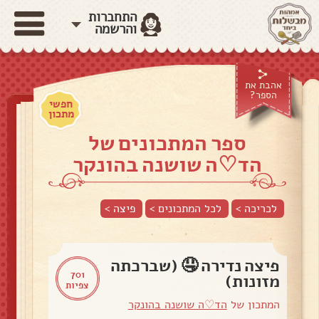
התחברות
והרשמה
אהבת את
הספר?
חפשי
מתכון
ספר המתכונים של
הד♡ה שושנה בהונקר
לכריכה >
לכל המתכונים >
פיצה
>
פיצה נדירה 🤤 (שברכתה
701
מזונות)
צפיות
המתכון של
הד♡ה שושנה בהונקר