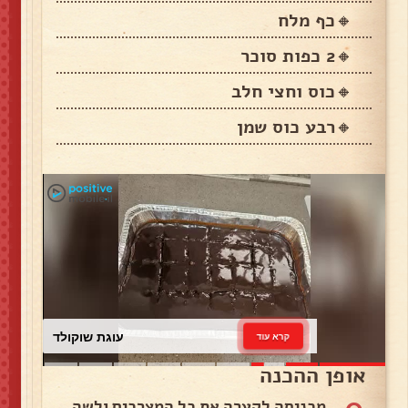
🔸כף מלח
🔸2 כפות סוכר
🔸כוס וחצי חלב
🔸רבע כוס שמן
עוגת שוקולד
קרא עוד
אופן ההכנה
0
מכניסה לקערה את כל המצרכים ולשה