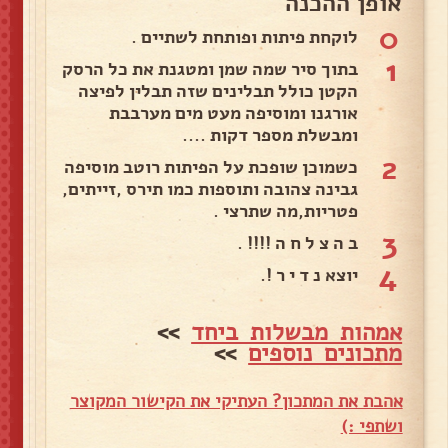
אופן ההכנה
0
לוקחת פיתות ופותחת לשתיים .
1
בתוך סיר שמה שמן ומטגנת את כל הרסק
הקטן כולל תבלינים שזה תבלין לפיצה
אורגנו ומוסיפה מעט מים מערבבת
ומבשלת מספר דקות ....
2
כשמוכן שופכת על הפיתות רוטב מוסיפה
גבינה צהובה ותוספות כמו תירס ,זייתים,
פטריות,מה שתרצי .
3
ב ה צ ל ח ה !!!! .
4
יוצא נ ד י ר !.
אמהות מבשלות ביחד
>>
מתכונים נוספים
>>
אהבת את המתכון? העתיקי את הקישור המקוצר
ושתפי :)