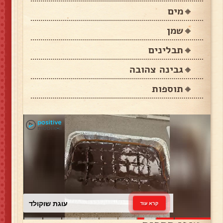
🔸מים
🔸שמן
🔸תבלינים
🔸גבינה צהובה
🔸תוספות
עוגת שוקולד
קרא עוד