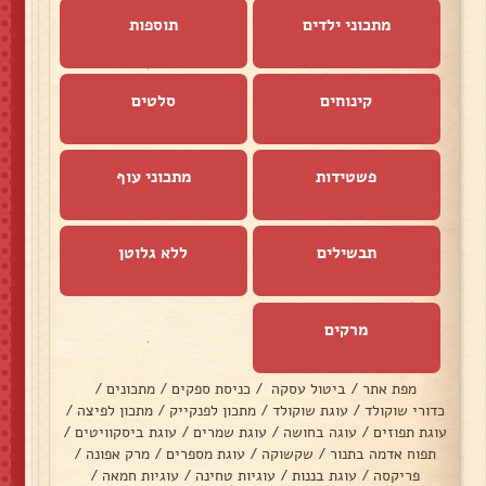
מתכוני ילדים
תוספות
קינוחים
סלטים
פשטידות
מתכוני עוף
תבשילים
ללא גלוטן
מרקים
מפת אתר
/
ביטול עסקה
/
כניסת ספקים
/
מתכונים
/
כדורי שוקולד
/
עוגת שוקולד
/
מתכון לפנקייק
/
מתכון לפיצה
/
עוגת תפוזים
/
עוגה בחושה
/
עוגת שמרים
/
עוגת ביסקוויטים
/
תפוח אדמה בתנור
/
שקשוקה
/
עוגת מספרים
/
מרק אפונה
/
פריקסה
/
עוגת בננות
/
עוגיות טחינה
/
עוגיות חמאה
/