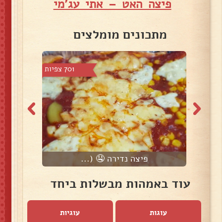
פיצה האט – אתי עג'מי
מתכונים מומלצים
 צפיות
701 צפיות
פיצה נדירה 🤤 (...
עוד באמהות מבשלות ביחד
עוגות
עוגיות