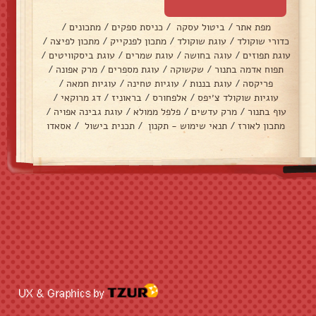
מפת אתר
/
ביטול עסקה
/
כניסת ספקים
/
מתכונים
/
כדורי שוקולד
/
עוגת שוקולד
/
מתכון לפנקייק
/
מתכון לפיצה
/
עוגת תפוזים
/
עוגה בחושה
/
עוגת שמרים
/
עוגת ביסקוויטים
/
תפוח אדמה בתנור
/
שקשוקה
/
עוגת מספרים
/
מרק אפונה
/
פריקסה
/
עוגת בננות
/
עוגיות טחינה
/
עוגיות חמאה
/
עוגיות שוקולד צ׳יפס
/
אלפחורס
/
בראוניז
/
דג מרוקאי
/
עוף בתנור
/
מרק עדשים
/
פלפל ממולא
/
עוגת גבינה אפויה
/
מתכון לאורז
/
תנאי שימוש - תקנון
/
תכנית בישול
/
אסאדו