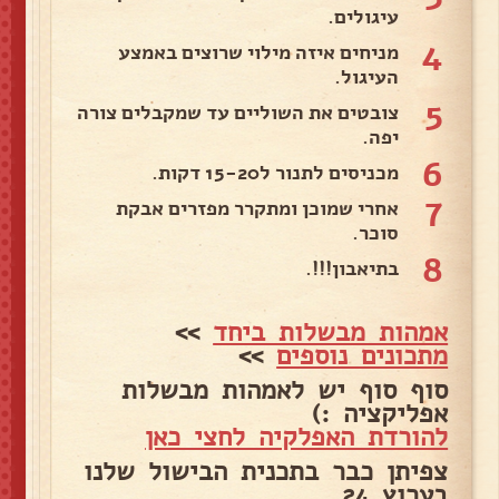
עיגולים.
4
מניחים איזה מילוי שרוצים באמצע
העיגול.
5
צובטים את השוליים עד שמקבלים צורה
יפה.
6
מכניסים לתנור ל15-20 דקות.
7
אחרי שמוכן ומתקרר מפזרים אבקת
סוכר.
8
בתיאבון!!!.
אמהות מבשלות ביחד
>>
מתכונים נוספים
>>
סוף סוף יש לאמהות מבשלות
אפליקציה :)
להורדת האפלקיה לחצי כאן
צפיתן כבר בתכנית הבישול שלנו
בערוץ 24