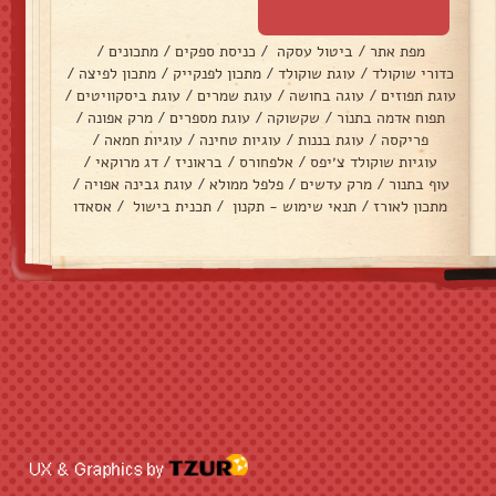
מפת אתר
/
ביטול עסקה
/
כניסת ספקים
/
מתכונים
/
כדורי שוקולד
/
עוגת שוקולד
/
מתכון לפנקייק
/
מתכון לפיצה
/
עוגת תפוזים
/
עוגה בחושה
/
עוגת שמרים
/
עוגת ביסקוויטים
/
תפוח אדמה בתנור
/
שקשוקה
/
עוגת מספרים
/
מרק אפונה
/
פריקסה
/
עוגת בננות
/
עוגיות טחינה
/
עוגיות חמאה
/
עוגיות שוקולד צ׳יפס
/
אלפחורס
/
בראוניז
/
דג מרוקאי
/
עוף בתנור
/
מרק עדשים
/
פלפל ממולא
/
עוגת גבינה אפויה
/
מתכון לאורז
/
תנאי שימוש - תקנון
/
תכנית בישול
/
אסאדו