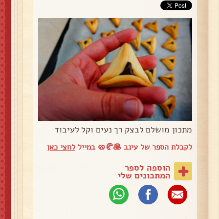
מתכון מושלם לבצק רך נעים וקל לעיבוד
לקבלת הספר של עינב 🥞🥐🥨 במייל
לחצי כאן
הוספה לספר
המתכונים שלי