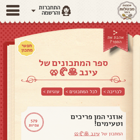
התחברות
והרשמה
אהבת את
הספר?
חפשי
מתכון
ספר המתכונים של
עינב 🥞🥐🥨
לכריכה >
לכל המתכונים >
עוגיות
>
אוזני המן פריכים
579
וטעימים!
צפיות
המתכון של
עינב 🥞🥐🥨