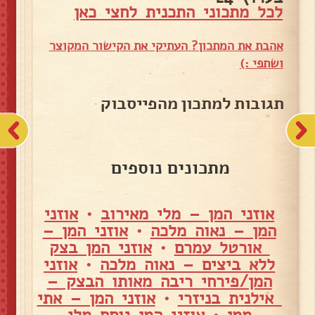
לכל מתכוני התכנית לחצי כאן
אהבת את המתכון? העתיקי את הקישור המקוצר
ושתפי :)
תגובות למתכון מהפייסבוק
מתכונים נוספים
אוזני המן – מלי מאירוב
•
אוזני
המן – נאוה מלכה
•
אוזני המן –
אורטל עמרם
•
אוזני המן בצק
ללא ביצים – נאוה מלכה
•
אוזני
המן/פירחי ריבה מאותו הבצק –
אילנית בניזרי
•
אוזני המן – אתי
ממן
•
אוזני המן נוסח מלי