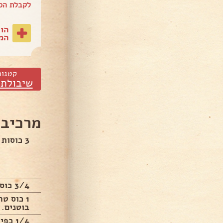
לקבלת הס
הו
המת
קטגור
שיבולת 
מרכיבי
3 כוסות קוואקר.
3/4 כוס סילאן או דבש.
1 כוס ט
בוטנים.
1/4 כפית מלח.