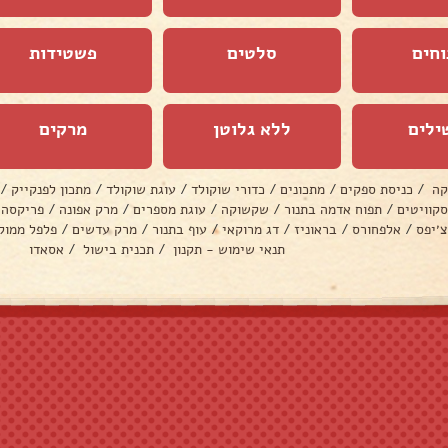
וחים
סלטים
פשטידות
ילים
ללא גלוטן
מרקים
קה
/
כניסת ספקים
/
מתכונים
/
כדורי שוקולד
/
עוגת שוקולד
/
מתכון לפנקייק
/
סקוויטים
/
תפוח אדמה בתנור
/
שקשוקה
/
עוגת מספרים
/
מרק אפונה
/
פריקסה
צ׳יפס
/
אלפחורס
/
בראוניז
/
דג מרוקאי
/
עוף בתנור
/
מרק עדשים
/
פלפל ממול
תנאי שימוש - תקנון
/
תכנית בישול
/
אסאדו