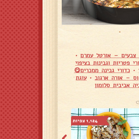
י צבעים – אורטל עמרם
•
רי פטריות וגבינות בציפוי
•
כדורי גבינה ממכרים😋
וס – אורה ארגוב
•
עוגת
ה אביבית סלומון
1,124 צפיות
876 צפיות