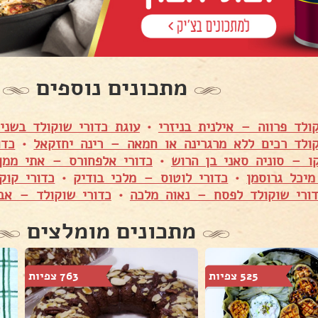
מתכונים נוספים
ולד פרווה – אילנית בניזרי
•
עוגת כדורי שוקולד בשנ
קולד רכים ללא מרגרינה או חמאה – רינה יחזקאל
•
כדו
קו – סוניה סאני בן הרוש
•
כדורי אלפחורס – אתי ממן
יכל גרוסמן
•
כדורי לוטוס – מלכי בודיק
•
כדורי קוק
ורי שוקולד לפסח – נאוה מלכה
•
כדורי שוקולד – אבי
מתכונים מומלצים
525 צפיות
763 צפיות