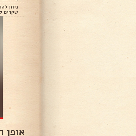
ניתן להו
שקדים שב
אופן ה