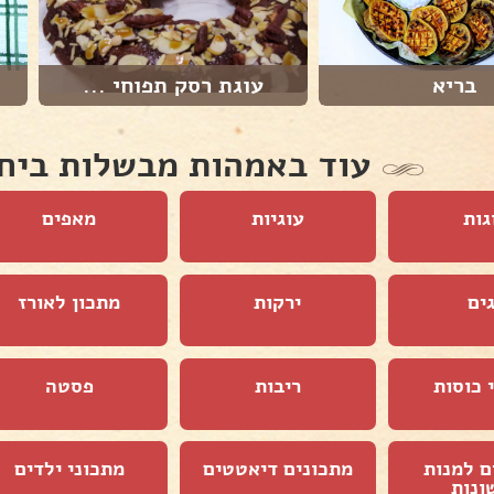
בריא
עוגת רסק תפוחי ...
עוד באמהות מבשלות ביח
גות
עוגיות
מאפים
ים
ירקות
מתכון לאורז
 כוסות
ריבות
פסטה
ם למנות
מתכונים דיאטטים
מתכוני ילדים
ונות