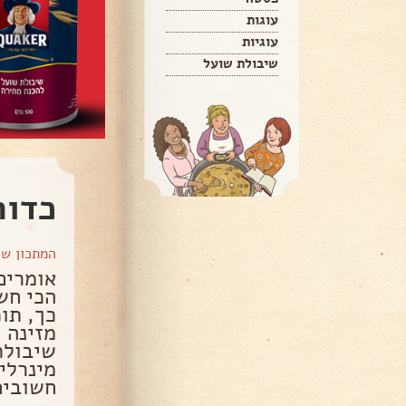
עוגות
עוגיות
שיבולת שועל
כדור
המתכון ש
אומרים
הכי חש
כך, תוכ
מזינה 
שיבולת
מינרלים
חשובים