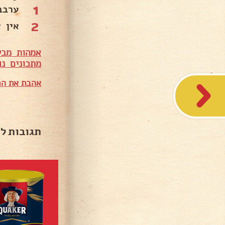
1
ערבב
2
אין צ
אמהות מבש
מתכונים נו
אהבת את המ
תגובות ל