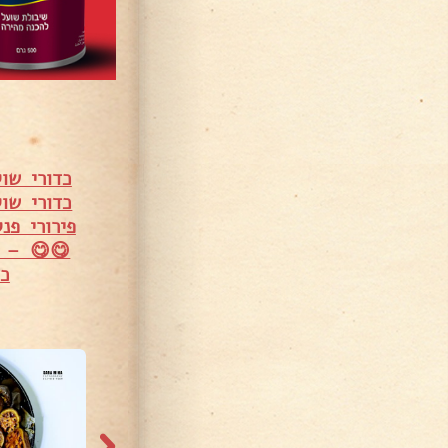
כדורי שוק
כדורי שו
פירורי פנ
😋😋 – מ
כד
465 צפיות
381 צפיות