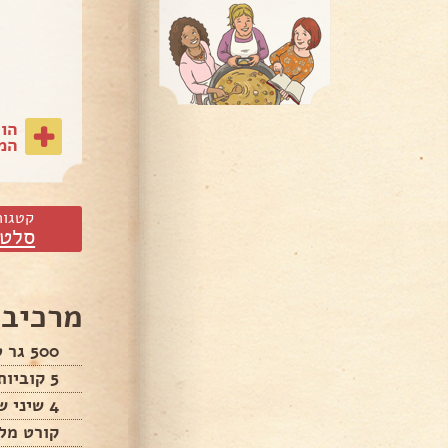
הו
המת
קטגור
סלטי
מרכיבי
500 גר טחינה גולמית
5 קוביות קרח
4 שיני שום
קורט מלח