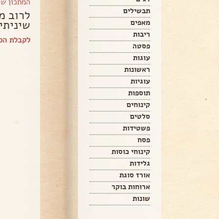
המתכון ש
תבשילים
לרוב מ
שיניתי
מאפים
ריבות
לקבלת הספ
פסטה
עוגות
ראשונות
עוגיות
תוספות
קינוחים
סלטים
פשטידות
פסח
קינוחי כוסות
גלידות
אורז סוגת
ארוחות בוקר
שונות