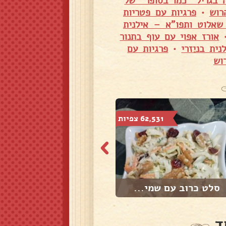
 בגריל "כמו בסופר" של
רוש
•
פרגיות עם פטריות
שאלוט ותפו"א – אילנית
אורז אפוי עם עוף בתנור
ית בניזרי
•
פרגיות עם
וש
62,531 צפיות
96,807 צפיות
סלט כרוב עם שמי...
סלט חצילים ופלפ...
ד