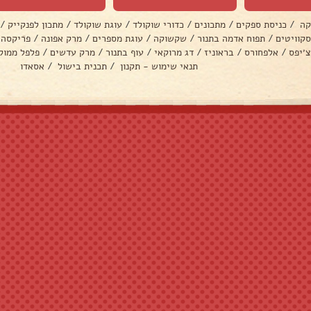
קה
/
כניסת ספקים
/
מתכונים
/
כדורי שוקולד
/
עוגת שוקולד
/
מתכון לפנקייק
/
סקוויטים
/
תפוח אדמה בתנור
/
שקשוקה
/
עוגת מספרים
/
מרק אפונה
/
פריקסה
צ׳יפס
/
אלפחורס
/
בראוניז
/
דג מרוקאי
/
עוף בתנור
/
מרק עדשים
/
פלפל ממול
תנאי שימוש - תקנון
/
תכנית בישול
/
אסאדו