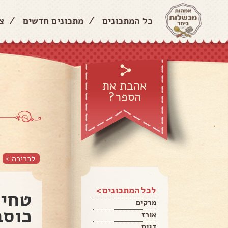
כל המתכונים
/
מתכונים חדשים
/
צ
אהבת את
הספר?
לכריכה >
לכל המתכונים >
טחינ
מרקים
כוסב
אורז
דגים