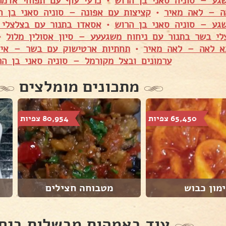
גע – סוניה סאני בן הרוש
•
כרעי עוף עם תפוחי אדמה
ה – לאה מאיר
•
קציצות עם אפונה – סוניה סאני בן ה
גע – סוניה סאני בן הרוש
•
אסאדו בתנור עם בצלצלי 
לי בשר בתנור עם ניחוח משגעעע – סיון אסולין מלול
•
 לאה – לאה מאיר
•
תחתיות ארטישוק עם בשר – אילנ
ערמונים ובצל מקורמל – סוניה סאני בן הר
מתכונים מומלצים
65,450 צפיות
80,954 צפיות
מון כבוש
מטבוחה חצילים
עוד באמהות מבשלות ביח