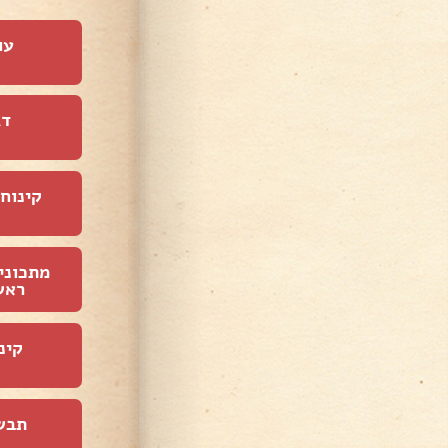
עו
דג
קינוחי
מתכוני
ראש
קינ
תבש