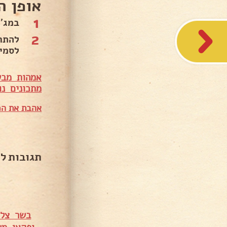
אופן ה
1
במג'
2
להתח
לסמי
אמהות מבש
מתכונים נו
אהבת את המ
תגובות ל
בשר צלי מס' 5 עם פטריות ומיני ת