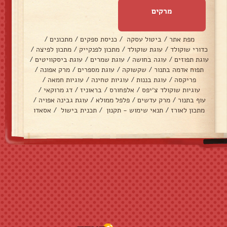
מרקים
מפת אתר
/
ביטול עסקה
/
כניסת ספקים
/
מתכונים
/
כדורי שוקולד
/
עוגת שוקולד
/
מתכון לפנקייק
/
מתכון לפיצה
/
עוגת תפוזים
/
עוגה בחושה
/
עוגת שמרים
/
עוגת ביסקוויטים
/
תפוח אדמה בתנור
/
שקשוקה
/
עוגת מספרים
/
מרק אפונה
/
פריקסה
/
עוגת בננות
/
עוגיות טחינה
/
עוגיות חמאה
/
עוגיות שוקולד צ׳יפס
/
אלפחורס
/
בראוניז
/
דג מרוקאי
/
עוף בתנור
/
מרק עדשים
/
פלפל ממולא
/
עוגת גבינה אפויה
/
מתכון לאורז
/
תנאי שימוש - תקנון
/
תכנית בישול
/
אסאדו