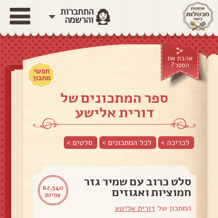
התחברות
והרשמה
אהבת את
הספר?
חפשי
מתכון
ספר המתכונים של
דורית אלישע
לכריכה >
לכל המתכונים >
סלטים
>
סלט כרוב עם שמיר גזר
62,540
חמוציות ואגוזים
צפיות
המתכון של
דורית אלישע