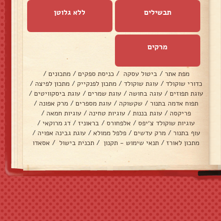
תבשילים
ללא גלוטן
מרקים
מפת אתר
/
ביטול עסקה
/
כניסת ספקים
/
מתכונים
/
כדורי שוקולד
/
עוגת שוקולד
/
מתכון לפנקייק
/
מתכון לפיצה
/
עוגת תפוזים
/
עוגה בחושה
/
עוגת שמרים
/
עוגת ביסקוויטים
/
תפוח אדמה בתנור
/
שקשוקה
/
עוגת מספרים
/
מרק אפונה
/
פריקסה
/
עוגת בננות
/
עוגיות טחינה
/
עוגיות חמאה
/
עוגיות שוקולד צ׳יפס
/
אלפחורס
/
בראוניז
/
דג מרוקאי
/
עוף בתנור
/
מרק עדשים
/
פלפל ממולא
/
עוגת גבינה אפויה
/
מתכון לאורז
/
תנאי שימוש - תקנון
/
תכנית בישול
/
אסאדו