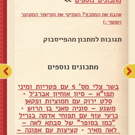
מתכונים נוספים
>>
אהבת את המתכון? העתיקי את הקישור המקוצר
ושתפי :)
תגובות למתכון מהפייסבוק
מתכונים נוספים
בשר צלי מס' 5 עם פטריות ומיני
תפו"א – סיון אוחיון אברג׳ל
•
סלט ירוק עם חמוציות ופקאן
משגע – סוניה סאני בן הרוש
•
כרעי עוף עם תפוחי אדמה בגריל
"כמו בסופר" של סבתא לאה –
לאה מאיר
•
קציצות עם אפונה –