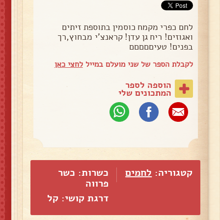
לחם כפרי מקמח כוסמין בתוספת זיתים
ואגוזים! ריח גן עדן! קראנצ'י מבחוץ,רך
בפנים! טעיםםםםם
לקבלת הספר של שני מועלם במייל
לחצי כאן
הוספה לספר
המתכונים שלי
קטגוריה:
לחמים
כשרות: כשר
פרווה
דרגת קושי: קל