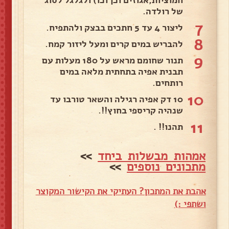
חמוציות,אגוזים וכן וכו) ולגלגל לסוג
של רולדה.
7
ליצור 4 עד 5 חתכים בבצק ולהתפיח.
8
להבריש במים קרים ומעל ליזור קמח.
9
תנור שחומם מראש על 180 מעלות עם
תבנית אפיה בתחתית מלאה במים
רותחים.
10
10 דק אפיה רגילה והשאר טורבו עד
שנהיה קריספי בחוץ!!.
11
תהנו!! .
אמהות מבשלות ביחד
>>
מתכונים נוספים
>>
אהבת את המתכון? העתיקי את הקישור המקוצר
ושתפי :)