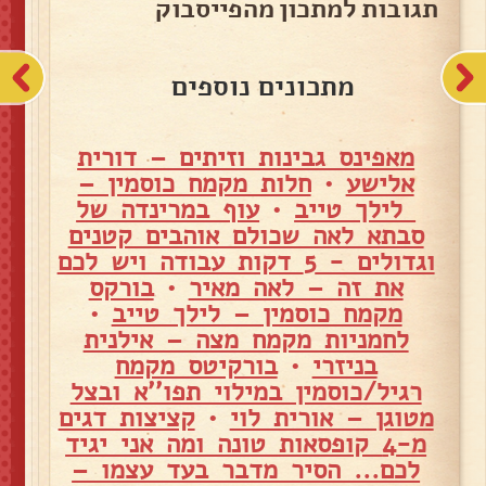
תגובות למתכון מהפייסבוק
מתכונים נוספים
מאפינס גבינות וזיתים – דורית
אלישע
•
חלות מקמח כוסמין –
לילך טייב
•
עוף במרינדה של
סבתא לאה שכולם אוהבים קטנים
וגדולים - 5 דקות עבודה ויש לכם
את זה – לאה מאיר
•
בורקס
מקמח כוסמין – לילך טייב
•
לחמניות מקמח מצה – אילנית
בניזרי
•
בורקיטס מקמח
רגיל/כוסמין במילוי תפו''א ובצל
מטוגן – אורית לוי
•
קציצות דגים
מ-4 קופסאות טונה ומה אני יגיד
לכם... הסיר מדבר בעד עצמו –