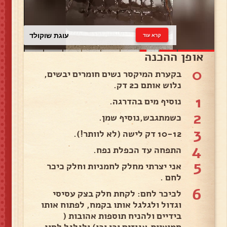
עוגת שוקולד
קרא עוד
אופן ההכנה
0
בקערת המיקסר נשים חומרים יבשים,
נלוש אותם כ2 דק.
1
נוסיף מים בהדרגה.
2
כשמתגבש,נוסיף שמן.
3
10-12 דק לישה (לא לוותר!).
4
התפחה עד הכפלת נפח.
5
אני יצרתי מחלק לחמניות וחלק כיכר
לחם .
6
לכיכר לחם: לקחת חלק בצק עסיסי
וגדול ולגלגל אותו בקמח, לפתוח אותו
בידיים ולהניח תוספות אהובות (