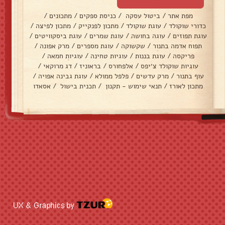
מפת אתר
/
ביטול עסקה
/
כניסת ספקים
/
מתכונים
/
כדורי שוקולד
/
עוגת שוקולד
/
מתכון לפנקייק
/
מתכון לפיצה
/
עוגת תפוזים
/
עוגה בחושה
/
עוגת שמרים
/
עוגת ביסקוויטים
/
תפוח אדמה בתנור
/
שקשוקה
/
עוגת מספרים
/
מרק אפונה
/
פריקסה
/
עוגת בננות
/
עוגיות טחינה
/
עוגיות חמאה
/
עוגיות שוקולד צ׳יפס
/
אלפחורס
/
בראוניז
/
דג מרוקאי
/
עוף בתנור
/
מרק עדשים
/
פלפל ממולא
/
עוגת גבינה אפויה
/
מתכון לאורז
/
תנאי שימוש - תקנון
/
תכנית בישול
/
אסאדו