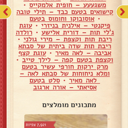
משגעעע – חופית אלמקייס
•
קישואים בטעם כבד – תילי טובה
•
אוסובוקו וחומוס בטעם
פיקנטי – אילנית בניזרי
•
עוגת
ג'לי תות – דורית אלישע
•
רולדה
ריבת תות וקצפת – מירי גולני
•
ריבת תות שדה ביתית של סבתא
אביבה – לאה מאיר
•
עוגת קצף
וקצפת בטעם קפה – לילך טייב
•
מרק ירקות חורפי עשיר בטעם
ומלא ניחוחות של סבתא לאה –
לאה מאיר
•
סלט בטעם
אסיאתי – אורה ארגוב
מתכונים מומלצים
צפיות
7,921 צפיות