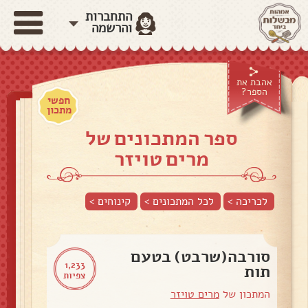
התחברות
והרשמה
אהבת את
הספר?
חפשי
מתכון
ספר המתכונים של
מרים טויזר
לכריכה >
לכל המתכונים >
קינוחים
>
סורבה(שרבט) בטעם
1,233
תות
צפיות
המתכון של
מרים טויזר