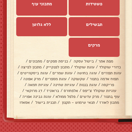
פשטידות
מתכוני עוף
תבשילים
ללא גלוטן
מרקים
מפת אתר
/
ביטול עסקה
/
כניסת ספקים
/
מתכונים
/
כדורי שוקולד
/
עוגת שוקולד
/
מתכון לפנקייק
/
מתכון לפיצה
/
עוגת תפוזים
/
עוגה בחושה
/
עוגת שמרים
/
עוגת ביסקוויטים
/
תפוח אדמה בתנור
/
שקשוקה
/
עוגת מספרים
/
מרק אפונה
/
פריקסה
/
עוגת בננות
/
עוגיות טחינה
/
עוגיות חמאה
/
עוגיות שוקולד צ׳יפס
/
אלפחורס
/
בראוניז
/
דג מרוקאי
/
עוף בתנור
/
מרק עדשים
/
פלפל ממולא
/
עוגת גבינה אפויה
/
מתכון לאורז
/
תנאי שימוש - תקנון
/
תכנית בישול
/
אסאדו