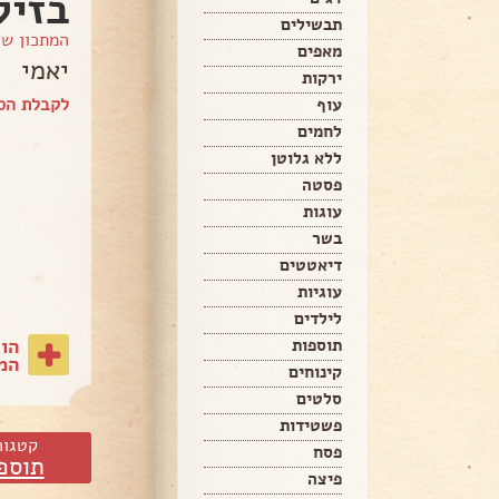
בזיל
תבשילים
המתכון ש
מאפים
יאמי
ירקות
לקבלת הספ
עוף
לחמים
ללא גלוטן
פסטה
עוגות
בשר
דיאטטים
עוגיות
לילדים
הו
תוספות
המת
קינוחים
סלטים
פשטידות
קטגור
פסח
תוספ
פיצה