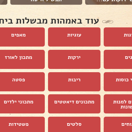
עוד באמהות מבשלות ביח
גות
עוגיות
מאפים
ים
ירקות
מתכון לאורז
 כוסות
ריבות
פסטה
ם למנות
מתכונים דיאטטים
מתכוני ילדים
ונות
וחים
סלטים
פשטידות