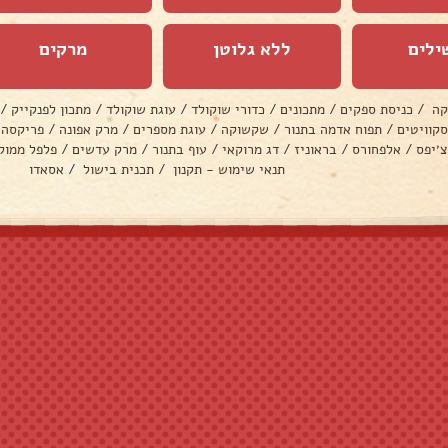
ילים
ללא גלוטן
מרקים
קה
/
כניסת ספקים
/
מתכונים
/
כדורי שוקולד
/
עוגת שוקולד
/
מתכון לפנקייק
/
סקוויטים
/
תפוח אדמה בתנור
/
שקשוקה
/
עוגת מספרים
/
מרק אפונה
/
פריקסה
צ׳יפס
/
אלפחורס
/
בראוניז
/
דג מרוקאי
/
עוף בתנור
/
מרק עדשים
/
פלפל ממול
תנאי שימוש - תקנון
/
תכנית בישול
/
אסאדו