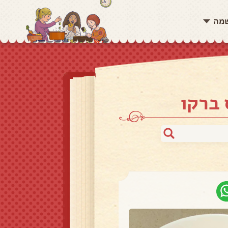
שמה
 ברקו