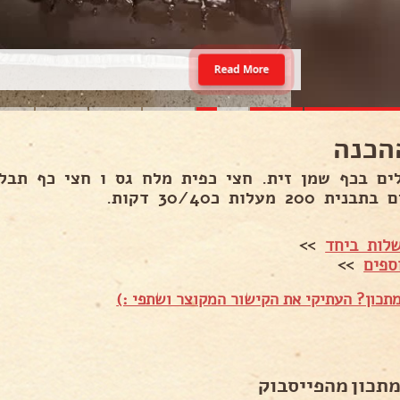
Read More
הכנה
ים בכף שמן זית. חצי כפית מלח גס ו חצי כף תבלי
ת 200 מעלות כ30/40 דקות.
לות ביחד
>>
ספים
>>
תכון? העתיקי את הקישור המקוצר ושתפי :)
מתכון מהפייסבוק