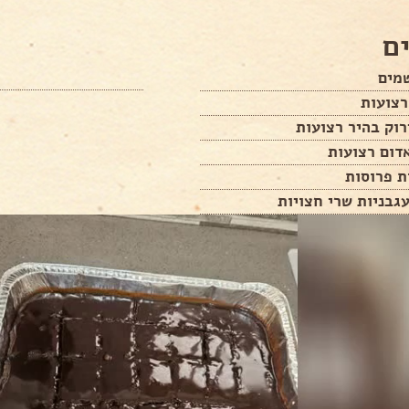
ם
מים