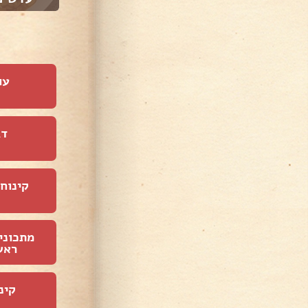
עו
דג
קינוחי
מתכוני
ראש
קינ