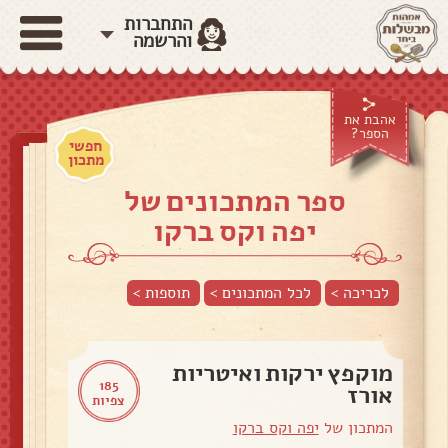
התחברות
והרשמה
אהבת את
הספר?
חפשי
מתכון
ספר המתכונים של
יפה וקס ברקו
לכריכה >
לכל המתכונים >
תוספות
>
מוקפץ ירקות ואיטריות
185
אורז
צפיות
המתכון של
יפה וקס ברקו