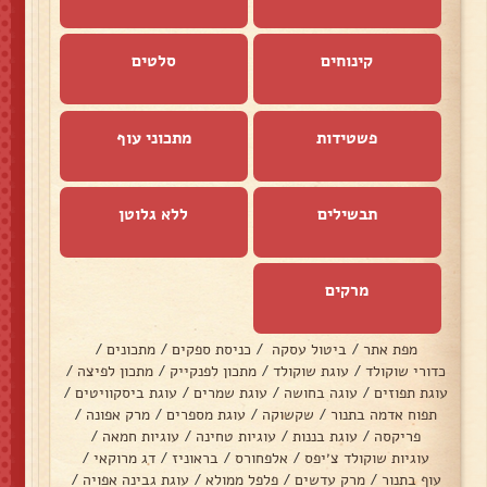
קינוחים
סלטים
פשטידות
מתכוני עוף
תבשילים
ללא גלוטן
מרקים
מפת אתר
/
ביטול עסקה
/
כניסת ספקים
/
מתכונים
/
כדורי שוקולד
/
עוגת שוקולד
/
מתכון לפנקייק
/
מתכון לפיצה
/
עוגת תפוזים
/
עוגה בחושה
/
עוגת שמרים
/
עוגת ביסקוויטים
/
תפוח אדמה בתנור
/
שקשוקה
/
עוגת מספרים
/
מרק אפונה
/
פריקסה
/
עוגת בננות
/
עוגיות טחינה
/
עוגיות חמאה
/
עוגיות שוקולד צ׳יפס
/
אלפחורס
/
בראוניז
/
דג מרוקאי
/
עוף בתנור
/
מרק עדשים
/
פלפל ממולא
/
עוגת גבינה אפויה
/