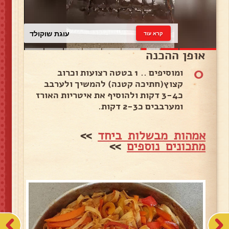
עוגת שוקולד
קרא עוד
אופן ההכנה
0
ומוסיפים .. 1 בטטה רצועות וכרוב
קצוץ(חתיכה קטנה) להמשיך ולערבב
כ3-4 דקות ולהוסיף את איטריות האורז
ומערבבים כ2-3 דקות.
אמהות מבשלות ביחד
>>
מתכונים נוספים
>>