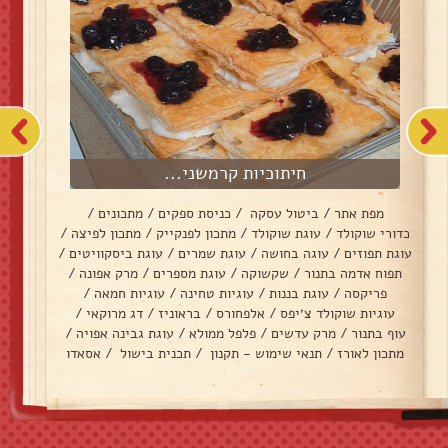
חיתוכיות קרמשני...
מפת אתר
/
ביטול עסקה
/
כניסת ספקים
/
מתכונים
/
כדורי שוקולד
/
עוגת שוקולד
/
מתכון לפנקייק
/
מתכון לפיצה
/
עוגת תפוזים
/
עוגה בחושה
/
עוגת שמרים
/
עוגת ביסקוויטים
/
תפוח אדמה בתנור
/
שקשוקה
/
עוגת מספרים
/
מרק אפונה
/
פריקסה
/
עוגת בננות
/
עוגיות טחינה
/
עוגיות חמאה
/
עוגיות שוקולד צ׳יפס
/
אלפחורס
/
בראוניז
/
דג מרוקאי
/
עוף בתנור
/
מרק עדשים
/
פלפל ממולא
/
עוגת גבינה אפויה
/
מתכון לאורז
/
תנאי שימוש - תקנון
/
תכנית בישול
/
אסאדו