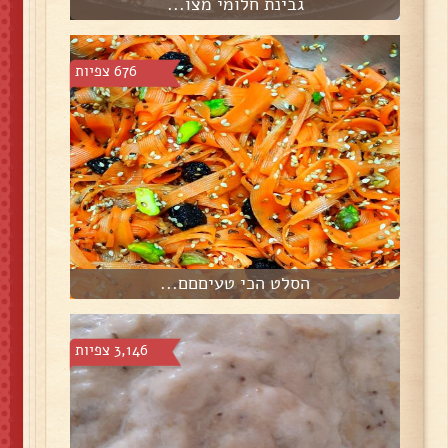
גבינת חלומי מצו...
676 צפיות
הסלט הכי טעיםםם...
3,146 צפיות