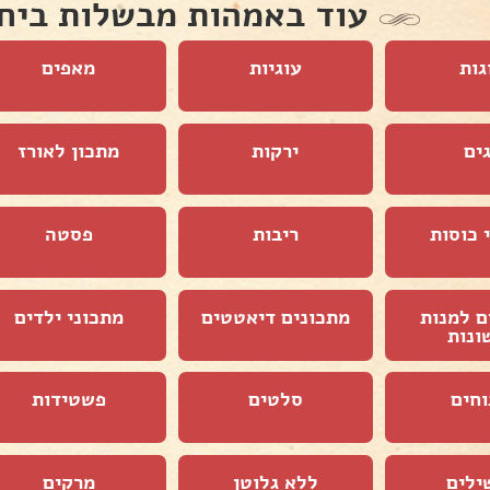
עוד באמהות מבשלות ביח
גות
עוגיות
מאפים
ים
ירקות
מתכון לאורז
 כוסות
ריבות
פסטה
ם למנות
מתכונים דיאטטים
מתכוני ילדים
ונות
וחים
סלטים
פשטידות
ילים
ללא גלוטן
מרקים