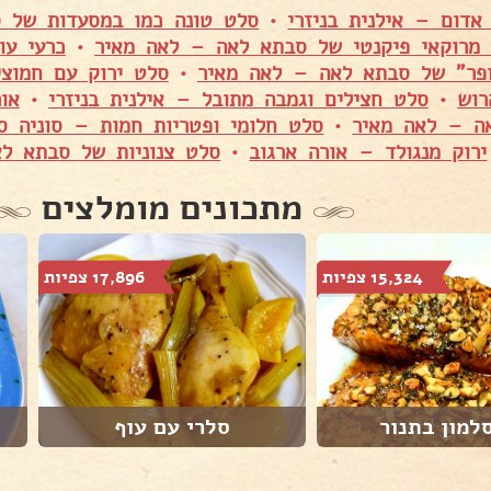
דום – אילנית בניזרי
•
סלט טונה כמו במסעדות של 
 מרוקאי פיקנטי של סבתא לאה – לאה מאיר
•
כרעי עו
ופר" של סבתא לאה – לאה מאיר
•
סלט ירוק עם חמוצי
רוש
•
סלט חצילים וגמבה מתובל – אילנית בניזרי
•
או
ה – לאה מאיר
•
סלט חלומי ופטריות חמות – סוניה ס
ירוק מנגולד – אורה ארגוב
•
סלט צנוניות של סבתא ל
מתכונים מומלצים
15,324 צפיות
17,896 צפיות
למון בתנור
סלרי עם עוף