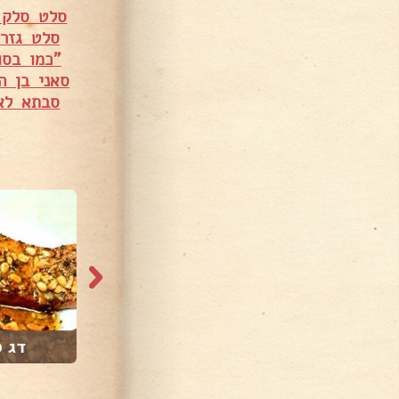
סלט סלק א
סלט גזר
"כמו בס
סאני בן ה
סבתא לא
15,213 צפיות
21,473 צפיות
קובה צהובה
דג ס