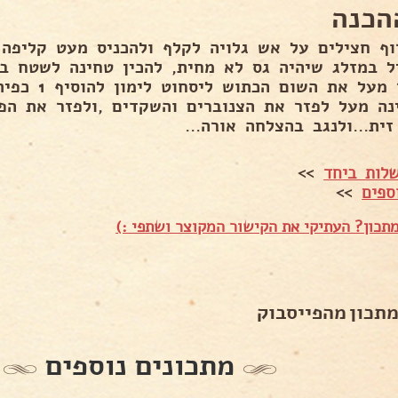
הכנה
וף חצילים על אש גלויה לקלף ולהכניס מעט קליפה
ל במזלג שיהיה גס לא מחית, להכין טחינה לשטח ב
לפזר מעל את 
נה מעל לפזר את הצנוברים והשקדים ,ולפזר את הפי
ית...ולנגב בהצלחה אורה...
לות ביחד
>>
ספים
>>
תכון? העתיקי את הקישור המקוצר ושתפי :)
מתכון מהפייסבוק
מתכונים נוספים