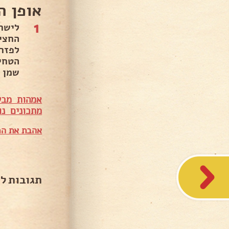
אופן ה
1
לישר
החצי
הטחי
שמן ז
אמהות מבש
מתכונים נו
אהבת את המ
תגובות ל