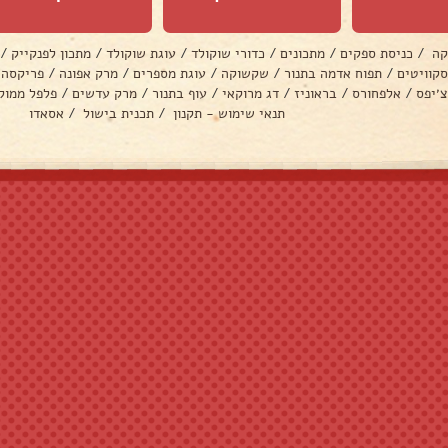
קה
/
כניסת ספקים
/
מתכונים
/
כדורי שוקולד
/
עוגת שוקולד
/
מתכון לפנקייק
/
סקוויטים
/
תפוח אדמה בתנור
/
שקשוקה
/
עוגת מספרים
/
מרק אפונה
/
פריקסה
צ׳יפס
/
אלפחורס
/
בראוניז
/
דג מרוקאי
/
עוף בתנור
/
מרק עדשים
/
פלפל ממול
תנאי שימוש - תקנון
/
תכנית בישול
/
אסאדו