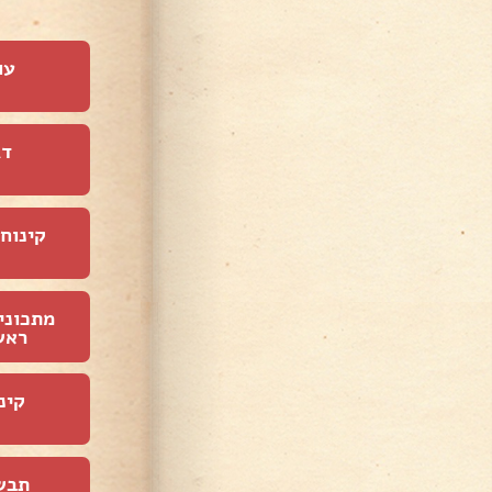
עו
דג
קינוחי
מתכוני
ראש
קינ
תבש