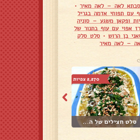
סבתא לאה – לאה מאיר
•
ף עם תפוחי אדמה בגריל
ות ופקאן משגע – סוניה
רז אפוי עם עוף בתנור של
אני בן הרוש
•
סלט סלק
אה – לאה מאיר
2,270 צפיות
3,797 צפיות
סלט חצילים של ה...
סלט קלוי