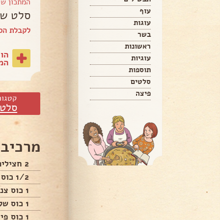
המתכון ש
עוף
סלט של
עוגות
לקבלת הספ
בשר
ראשונות
הו
עוגיות
המת
תוספות
סלטים
פיצה
קטגור
סלטי
מרכיבי
2 חצילים שרופים
1/2 כוס טחינה
1 כוס צנוברים קלויים
1 כוס שקדים מולבנים מטוגנות קלות
1 כוס פיטרוזיליה