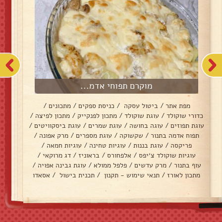
מוקרם תפוחי אדמ...
מפת אתר
/
ביטול עסקה
/
כניסת ספקים
/
מתכונים
/
כדורי שוקולד
/
עוגת שוקולד
/
מתכון לפנקייק
/
מתכון לפיצה
/
עוגת תפוזים
/
עוגה בחושה
/
עוגת שמרים
/
עוגת ביסקוויטים
/
תפוח אדמה בתנור
/
שקשוקה
/
עוגת מספרים
/
מרק אפונה
/
פריקסה
/
עוגת בננות
/
עוגיות טחינה
/
עוגיות חמאה
/
עוגיות שוקולד צ׳יפס
/
אלפחורס
/
בראוניז
/
דג מרוקאי
/
עוף בתנור
/
מרק עדשים
/
פלפל ממולא
/
עוגת גבינה אפויה
/
מתכון לאורז
/
תנאי שימוש - תקנון
/
תכנית בישול
/
אסאדו