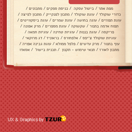
מפת אתר
/
ביטול עסקה
/
כניסת ספקים
/
מתכונים
/
כדורי שוקולד
/
עוגת שוקולד
/
מתכון לפנקייק
/
מתכון לפיצה
/
עוגת תפוזים
/
עוגה בחושה
/
עוגת שמרים
/
עוגת ביסקוויטים
/
תפוח אדמה בתנור
/
שקשוקה
/
עוגת מספרים
/
מרק אפונה
/
פריקסה
/
עוגת בננות
/
עוגיות טחינה
/
עוגיות חמאה
/
עוגיות שוקולד צ׳יפס
/
אלפחורס
/
בראוניז
/
דג מרוקאי
/
עוף בתנור
/
מרק עדשים
/
פלפל ממולא
/
עוגת גבינה אפויה
/
מתכון לאורז
/
תנאי שימוש - תקנון
/
תכנית בישול
/
אסאדו