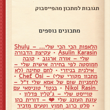
תגובות למתכון מהפייסבוק
מתכונים נוספים
הלאפות הכי הכי שלי... – Shuly
Asulin Karasin
•
עקיצת הדבורה
שלי – אורה ארגוב
•
קובה
חמוסטה לפי בחירה אישית שלי –
אילנית בניזרי
•
לחם טחינה (לא
מתכון מקורי שלי) – Chef Osi
•
לחמניות שום של אמא שלי ז״ל –
Nikol Rasin
•
בנטז' טוניסאי עם
טוייסט שלי – ג'קלין פדלון
•
עוגת העונג שלי ❤️ – דורית כהן
•
סלט כרוב חמוץ וטעים מזכיר