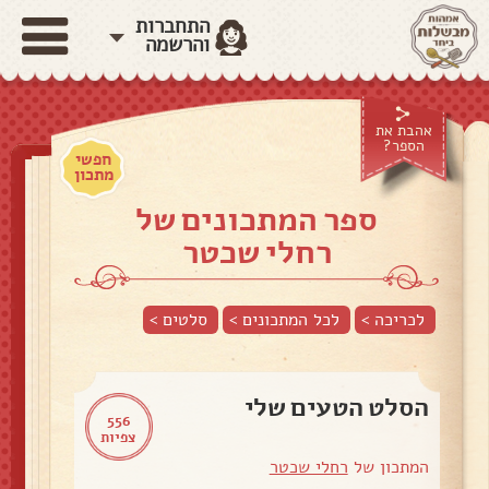
התחברות
והרשמה
אהבת את
הספר?
חפשי
מתכון
ספר המתכונים של
רחלי שכטר
לכריכה >
לכל המתכונים >
סלטים
>
הסלט הטעים שלי
556
צפיות
המתכון של
רחלי שכטר