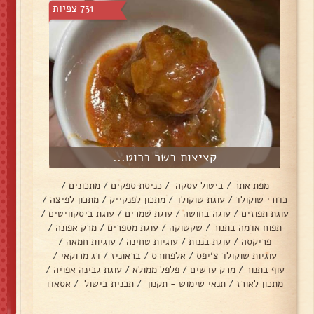
731 צפיות
קציצות בשר ברוט...
מפת אתר
/
ביטול עסקה
/
כניסת ספקים
/
מתכונים
/
כדורי שוקולד
/
עוגת שוקולד
/
מתכון לפנקייק
/
מתכון לפיצה
/
עוגת תפוזים
/
עוגה בחושה
/
עוגת שמרים
/
עוגת ביסקוויטים
/
תפוח אדמה בתנור
/
שקשוקה
/
עוגת מספרים
/
מרק אפונה
/
פריקסה
/
עוגת בננות
/
עוגיות טחינה
/
עוגיות חמאה
/
עוגיות שוקולד צ׳יפס
/
אלפחורס
/
בראוניז
/
דג מרוקאי
/
עוף בתנור
/
מרק עדשים
/
פלפל ממולא
/
עוגת גבינה אפויה
/
מתכון לאורז
/
תנאי שימוש - תקנון
/
תכנית בישול
/
אסאדו