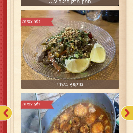
חמין מרק חיטה ע...
363 צפיות
מוקפץ בשרי
561 צפיות