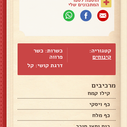
המתכונים שלי
קטגוריה:
כשרות: כשר
קינוחים
פרווה
דרגת קושי: קל
מרכיבים
קילו קמח
כף ויסקי
כף מלח
כוס וחצי סוכר