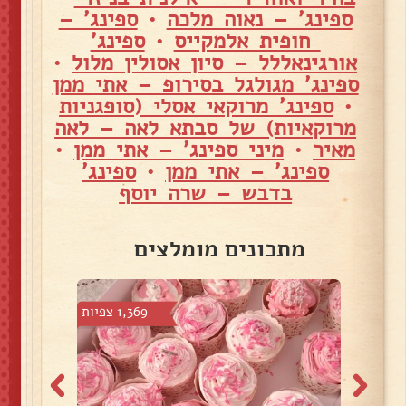
ספינג' – נאוה מלכה
•
ספינג' –
חופית אלמקייס
•
ספינג'
אורגינאללל – סיון אסולין מלול
•
ספינג' מגולגל בסירופ – אתי ממן
•
ספינג' מרוקאי אסלי (סופגניות
מרוקאיות) של סבתא לאה – לאה
מאיר
•
מיני ספינג' – אתי ממן
•
ספינג' – אתי ממן
•
ספינג'
בדבש – שרה יוסף
מתכונים מומלצים
 צפיות
1,369 צפיות