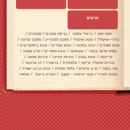
מרקים
מפת אתר
/
ביטול עסקה
/
כניסת ספקים
/
מתכונים
/
כדורי שוקולד
/
עוגת שוקולד
/
מתכון לפנקייק
/
מתכון לפיצה
/
עוגת תפוזים
/
עוגה בחושה
/
עוגת שמרים
/
עוגת ביסקוויטים
/
תפוח אדמה בתנור
/
שקשוקה
/
עוגת מספרים
/
מרק אפונה
/
פריקסה
/
עוגת בננות
/
עוגיות טחינה
/
עוגיות חמאה
/
עוגיות שוקולד צ׳יפס
/
אלפחורס
/
בראוניז
/
דג מרוקאי
/
עוף בתנור
/
מרק עדשים
/
פלפל ממולא
/
עוגת גבינה אפויה
/
מתכון לאורז
/
תנאי שימוש - תקנון
/
תכנית בישול
/
אסאדו