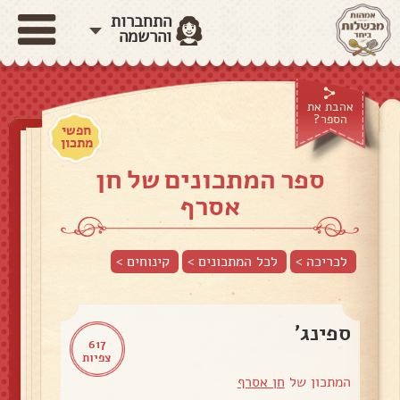
התחברות
והרשמה
אהבת את
הספר?
חפשי
מתכון
ספר המתכונים של חן
אסרף
לכריכה >
לכל המתכונים >
קינוחים
>
ספינג'
617
צפיות
המתכון של
חן אסרף