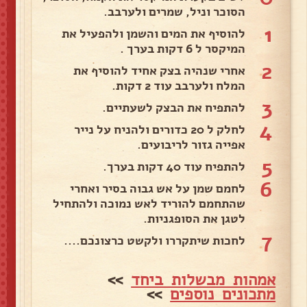
הסוכר וניל, שמרים ולערבב.
1
להוסיף את המים והשמן ולהפעיל את
המיקסר ל 6 דקות בערך .
2
אחרי שנהיה בצק אחיד להוסיף את
המלח ולערבב עוד 2 דקות.
3
להתפיח את הבצק לשעתיים.
4
לחלק ל 20 כדורים ולהניח על נייר
אפייה גזור לריבועים.
5
להתפיח עוד 40 דקות בערך.
6
לחמם שמן על אש גבוה בסיר ואחרי
שהתחמם להוריד לאש נמוכה ולהתחיל
לטגן את הסופגניות.
7
לחכות שיתקררו ולקשט כרצונכם....
אמהות מבשלות ביחד
>>
מתכונים נוספים
>>