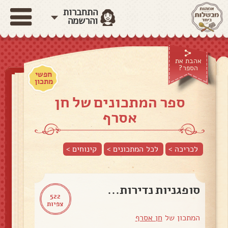
התחברות
והרשמה
אהבת את
הספר?
חפשי
מתכון
ספר המתכונים של חן
אסרף
לכריכה >
לכל המתכונים >
קינוחים
>
סופגניות נדירות...
522
צפיות
המתכון של
חן אסרף