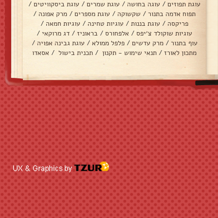
עוגת תפוזים
/
עוגה בחושה
/
עוגת שמרים
/
עוגת ביסקוויטים
/
תפוח אדמה בתנור
/
שקשוקה
/
עוגת מספרים
/
מרק אפונה
/
פריקסה
/
עוגת בננות
/
עוגיות טחינה
/
עוגיות חמאה
/
עוגיות שוקולד צ׳יפס
/
אלפחורס
/
בראוניז
/
דג מרוקאי
/
עוף בתנור
/
מרק עדשים
/
פלפל ממולא
/
עוגת גבינה אפויה
/
מתכון לאורז
/
תנאי שימוש - תקנון
/
תכנית בישול
/
אסאדו