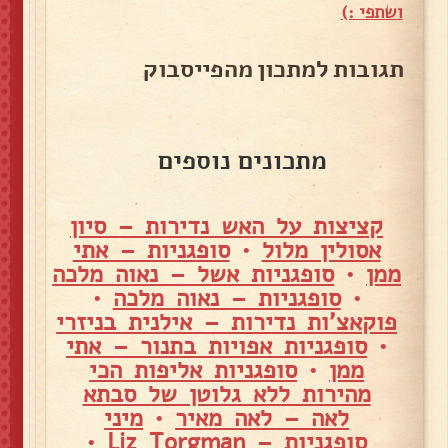
ושתפי :)
תגובות למתכון מהפייסבוק
מתכונים נוספים
קציצות על האש נדירות – סיון
אסולין מלול
•
סופגניות – אתי
ממן
•
סופגניות אשל – נאוה מלכה
•
סופגניות – נאוה מלכה
•
פוקאצ'ות נדירות – אילנית בניזרי
•
סופגניות אפויות בתנור – אתי
ממן
•
סופגניות אליפות הכי
מהירות ללא גלוטן של סבתא
לאה – לאה מאיר
•
מיני
סופגניות – Liz Torgman
•