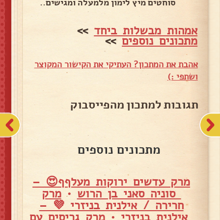
סוחטים מיץ לימון מלמעלה ומגישים..
אמהות מבשלות ביחד
>>
מתכונים נוספים
>>
אהבת את המתכון? העתיקי את הקישור המקוצר
ושתפי :)
תגובות למתכון מהפייסבוק
מתכונים נוספים
מרק עדשים ירוקות מעלףף😍 –
סוניה סאני בן הרוש
•
מרק
חרירה / אילנית בניזרי 💜 –
אילנית בניזרי
•
מרק גריסים עם