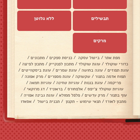
תבשילים
ללא גלוטן
מרקים
מפת אתר
/
ביטול עסקה
/
כניסת ספקים
/
מתכונים
/
כדורי שוקולד
/
עוגת שוקולד
/
מתכון לפנקייק
/
מתכון לפיצה
/
עוגת תפוזים
/
עוגה בחושה
/
עוגת שמרים
/
עוגת ביסקוויטים
/
תפוח אדמה בתנור
/
שקשוקה
/
עוגת מספרים
/
מרק אפונה
/
פריקסה
/
עוגת בננות
/
עוגיות טחינה
/
עוגיות חמאה
/
עוגיות שוקולד צ׳יפס
/
אלפחורס
/
בראוניז
/
דג מרוקאי
/
עוף בתנור
/
מרק עדשים
/
פלפל ממולא
/
עוגת גבינה אפויה
/
מתכון לאורז
/
תנאי שימוש - תקנון
/
תכנית בישול
/
אסאדו