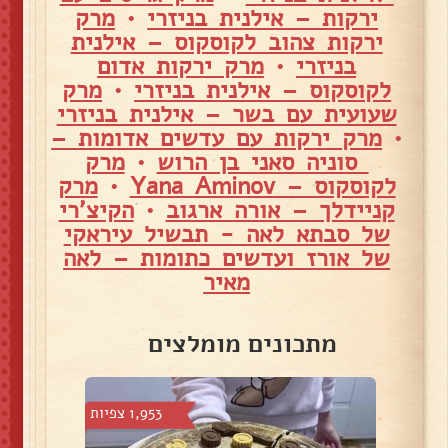
ירקות – אילנית בניזרי
•
מרק
ירקות צהוב לקוסקוס – אילנית
בניזרי
•
מרק ירקות אדום
לקוסקוס – אילנית בניזרי
•
מרק
שעועית עם בשר – אילנית בניזרי
•
מרק ירקות עם עדשים אדומות –
סוניה סאני בן הרוש
•
מרק
לקוסקוס – Yana Aminov
•
מרק
קניידלך – אורה ארגוב
•
הקיצ'רי
של סבתא לאה - תבשיל עיראקי
של אורז ועדשים כתומות – לאה
מאיר
מתכונים מומלצים
 צפיות
1,953 צפיות