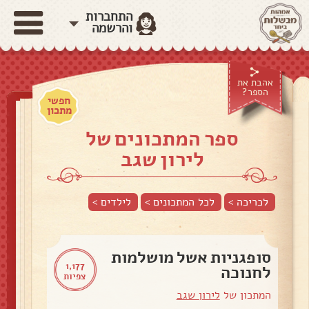
התחברות
והרשמה
אהבת את
הספר?
חפשי
מתכון
ספר המתכונים של
לירון שגב
לכריכה >
לכל המתכונים >
לילדים
>
סופגניות אשל מושלמות
1,177
לחנוכה
צפיות
המתכון של
לירון שגב