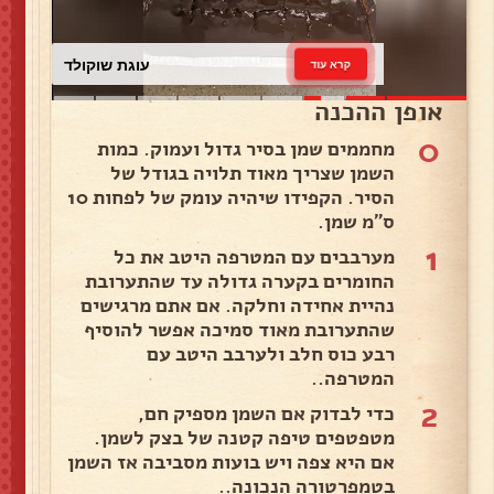
עוגת שוקולד
קרא עוד
אופן ההכנה
0
מחממים שמן בסיר גדול ועמוק. כמות
השמן שצריך מאוד תלויה בגודל של
הסיר. הקפידו שיהיה עומק של לפחות 10
ס״מ שמן.
1
מערבבים עם המטרפה היטב את כל
החומרים בקערה גדולה עד שהתערובת
נהיית אחידה וחלקה. אם אתם מרגישים
שהתערובת מאוד סמיכה אפשר להוסיף
רבע כוס חלב ולערבב היטב עם
המטרפה..
2
כדי לבדוק אם השמן מספיק חם,
מטפטפים טיפה קטנה של בצק לשמן.
אם היא צפה ויש בועות מסביבה אז השמן
בטמפרטורה הנכונה..