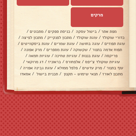
מרקים
מפת אתר
/
ביטול עסקה
/
כניסת ספקים
/
מתכונים
/
כדורי שוקולד
/
עוגת שוקולד
/
מתכון לפנקייק
/
מתכון לפיצה
/
עוגת תפוזים
/
עוגה בחושה
/
עוגת שמרים
/
עוגת ביסקוויטים
/
תפוח אדמה בתנור
/
שקשוקה
/
עוגת מספרים
/
מרק אפונה
/
פריקסה
/
עוגת בננות
/
עוגיות טחינה
/
עוגיות חמאה
/
עוגיות שוקולד צ׳יפס
/
אלפחורס
/
בראוניז
/
דג מרוקאי
/
עוף בתנור
/
מרק עדשים
/
פלפל ממולא
/
עוגת גבינה אפויה
/
מתכון לאורז
/
תנאי שימוש - תקנון
/
תכנית בישול
/
אסאדו