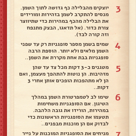
3
יוצקים מהבלילה כף גדושה לתוך השמן.
מנסים להתקרב לשמן בזהירות ומורידים
את הבלילה מהכף במהירות כדי שתיווצר
צורת כדור. (אל תדאגו, הבצק מתנפח
וזה קורה לבד).
4
שמים בשמן מספר סופגניות רק עד שפני
השמן מלאים ולא יותר. הוספת הרבה
סופגניות בבת אחת מקררת את השמן..
5
מטגנים כ-3 דקות מכל צד עד שהן
מזהיבות. הן נוטות להתהפך מעצמן, ואם
הן לא מתהפכות הופכים אותן אחרי 3
דקות..
6
שימו לב לטמפרטורת השמן במהלך
הטיגון. אם הסופגניות משחימות
במהירות, הורידו את גובה הלהבה.
תטעמו את הסופגניות הראשונות כדי
לבדוק אם הן מוכנות מבפנים..
7
מניחים את הסופגניות המוכנות על נייר