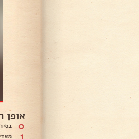
אופן ה
0
בסיר
1
מאדים 