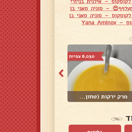
קוסקוס – אילנית בניזרי
עלףף😍 – סוניה סאני בן
לקוסקוס – סוניה סאני בן
Yana Amin
6,030 צפיות
21,060 צפיות
מרק ירקות (טחון...
מרק סלרי גזר ו...
ד
גלידות