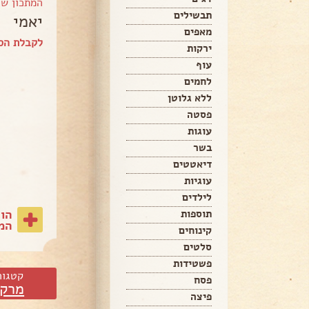
המתכון ש
תבשילים
יאמי
מאפים
לקבלת הספ
ירקות
עוף
לחמים
ללא גלוטן
פסטה
עוגות
בשר
דיאטטים
עוגיות
לילדים
הו
תוספות
המת
קינוחים
סלטים
פשטידות
קטגור
פסח
מרקי
פיצה