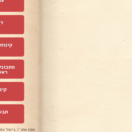
דג
קינוחי
מתכוני
ראש
קינ
תבש
מפת אתר
/
ביטול עס