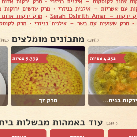
ות צהוב לקוסקוס – אילנית בניזרי
•
מרק ירקות אדום ל
ות עם אטריות – אילנית בניזרי
•
מרק עדשים ירוקות מ
רקות – Serah Oshrith Amar
•
מרק ירקות אדום 
מרק שעועית עם בשר – אילנית בניזרי
•
מרק לקוסקוס – ov
מתכונים מומלצים
4,232 צפיות
5,339 צפיות
רקות בניח...
מרק זך
עוד באמהות מבשלות ביח
גות
עוגיות
מאפים