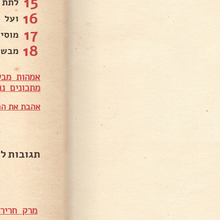
15
לתת 
16
ועל אש 
17
מוסי
18
מבשלים 20 דק
אמהות מבש
מתכונים נו
אהבת את המ
תגובות ל
מרק חרירה