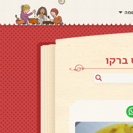
שמה
 ברקו