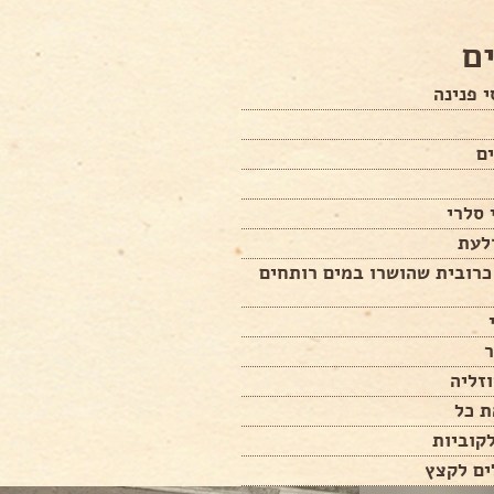
ם
י פנינה
לעת
 כרובית שהושרו במים רותחים
ר
זליה
ת כל
קוביות
ים לקצץ