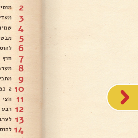
2
מוסי
3
מאדים 2 דקות
4
שמים
5
מבשלים 
6
להוס
7
חוץ מ
8
מערבבים
9
מתבל
10
2 כפות אבקת מרק.
11
חצי כ
12
רבע 
13
לערבב 2 
14
להוס