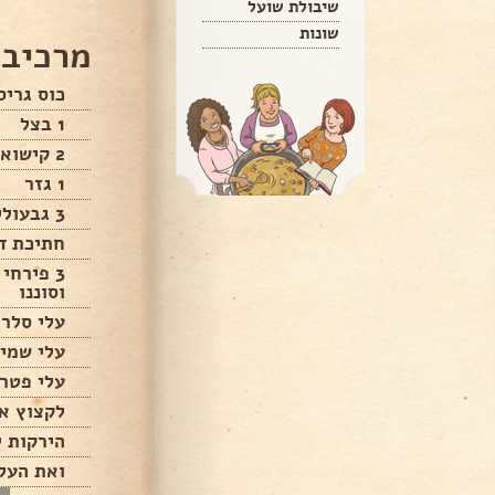
שיבולת שועל
שונות
מרכיבי
כוס גריס
1 בצל
2 קישואים
1 גזר
3 גבעולי סלרי
חתיכת ד
3 פירחי
וסוננו
עלי סלרי
עלי שמי
עלי פטרו
לקצוץ א
הירקות ל
ואת העל