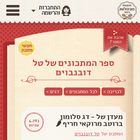
התחברות
והרשמה
אהבת את
הספר?
חפשי
מתכון
ספר המתכונים של טל
דובנבוים
לכריכה >
לכל המתכונים >
דגים
>
מעדן של - דג סלומון
4,283
ברוטב מרוקאי חריף 🌶
צפיות
המתכון של
טל דובנבוים