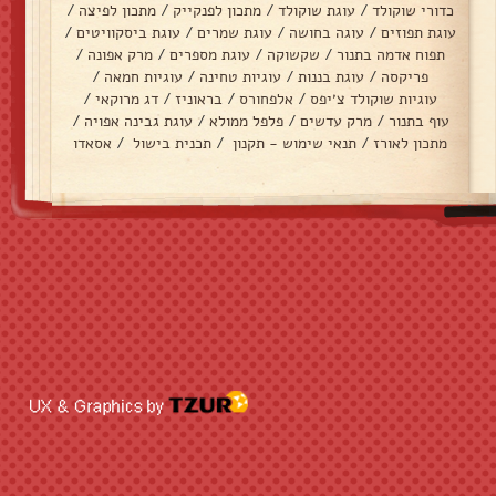
כדורי שוקולד
/
עוגת שוקולד
/
מתכון לפנקייק
/
מתכון לפיצה
/
עוגת תפוזים
/
עוגה בחושה
/
עוגת שמרים
/
עוגת ביסקוויטים
/
תפוח אדמה בתנור
/
שקשוקה
/
עוגת מספרים
/
מרק אפונה
/
פריקסה
/
עוגת בננות
/
עוגיות טחינה
/
עוגיות חמאה
/
עוגיות שוקולד צ׳יפס
/
אלפחורס
/
בראוניז
/
דג מרוקאי
/
עוף בתנור
/
מרק עדשים
/
פלפל ממולא
/
עוגת גבינה אפויה
/
מתכון לאורז
/
תנאי שימוש - תקנון
/
תכנית בישול
/
אסאדו