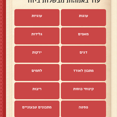
עוד באמהות מבשלות ביחד
עוגות
עוגיות
מאפים
גלידות
דגים
ירקות
מתכון לאורז
לחמים
קינוחי כוסות
ריבות
פסטה
מתכונים טבעוניים