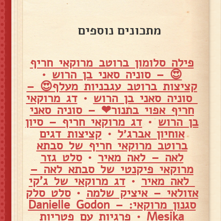
מתכונים נוספים
פילה סלומון ברוטב מרוקאי חריף
😍 – סוניה סאני בן הרוש
•
קציצות ברוטב עגבניות מעלף😍 –
סוניה סאני בן הרוש
•
דג מרוקאי
חריף אפוי בתנור❤ – סוניה סאני
בן הרוש
•
דג מרוקאי חריף – סיון
אוחיון אברג׳ל
•
קציצות דגים
ברוטב מרוקאי חריף של סבתא
לאה – לאה מאיר
•
סלט גזר
מרוקאי פיקנטי של סבתא לאה –
לאה מאיר
•
דג מרוקאי של ג'קי
אזולאי – איציק שלמה
•
סלט סלק
סגנון מרוקאי: – Danielle Godon
Mesika
•
פרגיות עם פטריות