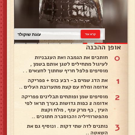
עוגת שוקולד
קרא עוד
אופן ההכנה
0
חותכים את הגמבה ואת העגבניות
לעיגול מתחילים לטגן אותם בשמן ,
מוסיפים פלפל חריף שחתוך לחצאים . .
1
את הדג שמים ב- רבע כוס + פפריקה
אדומה ומלח עם קצת מתערובת העלים ..
2
מוסיפים שמן ופותחים תבלינים פפריקה
אדומה 2 כפות גדושות בערך תראו לפי
העין , כף מרק עוף , מלח וקצת
מהפטרוזיליה והכוסברה חתוכים ..
3
נותנים לזה שתי דקות . ונוסיף גם את
השאטה ..