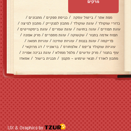
מרקים
מפת אתר
/
ביטול עסקה
/
כניסת ספקים
/
מתכונים
/
כדורי שוקולד
/
עוגת שוקולד
/
מתכון לפנקייק
/
מתכון לפיצה
/
עוגת תפוזים
/
עוגה בחושה
/
עוגת שמרים
/
עוגת ביסקוויטים
/
תפוח אדמה בתנור
/
שקשוקה
/
עוגת מספרים
/
מרק אפונה
/
פריקסה
/
עוגת בננות
/
עוגיות טחינה
/
עוגיות חמאה
/
עוגיות שוקולד צ׳יפס
/
אלפחורס
/
בראוניז
/
דג מרוקאי
/
עוף בתנור
/
מרק עדשים
/
פלפל ממולא
/
עוגת גבינה אפויה
/
מתכון לאורז
/
תנאי שימוש - תקנון
/
תכנית בישול
/
אסאדו