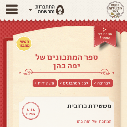
התחברות
והרשמה
אהבת את
הספר?
חפשי
מתכון
ספר המתכונים של
יפה כהן
לכריכה >
לכל המתכונים >
פשטידות
>
פשטידת כרובית
1,124
צפיות
המתכון של
יפה כהן