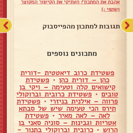
אהבת את המתכון? העתיקי את הקישור המקוצר
ושתפי :)
תגובות למתכון מהפייסבוק
מתכונים נוספים
פשטידת כרוב דיאטטית -דורית
כהן – דורית כהן
•
פשטידת
קישואים קלה וטעימה – ויקי בן
טובים
•
פשטידת כרובית וברוקולי
פרווה – אילנית בניזרי
•
פשטידת
תירס הכי טעימה שיש של סבתא
לאה – לאה מאיר
•
פשטידת
אטריות וגבינות – סוניה סאני בן
הרוש
•
כרובית וברוקולי בתנור -