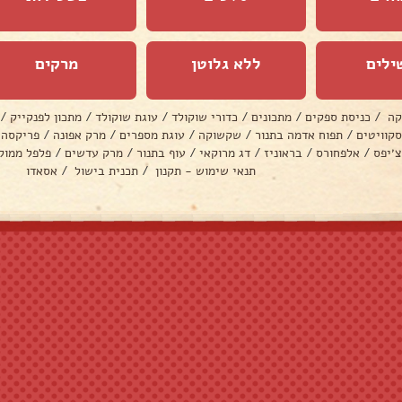
ילים
ללא גלוטן
מרקים
קה
/
כניסת ספקים
/
מתכונים
/
כדורי שוקולד
/
עוגת שוקולד
/
מתכון לפנקייק
/
סקוויטים
/
תפוח אדמה בתנור
/
שקשוקה
/
עוגת מספרים
/
מרק אפונה
/
פריקסה
צ׳יפס
/
אלפחורס
/
בראוניז
/
דג מרוקאי
/
עוף בתנור
/
מרק עדשים
/
פלפל ממול
תנאי שימוש - תקנון
/
תכנית בישול
/
אסאדו