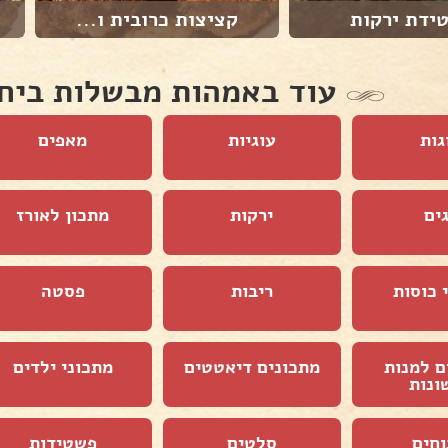
ידת ירקות
קציצות כרובית ו...
עוד באמהות מבשלות ביח
גות
עוגיות
מאפים
ים
ירקות
מתכון לאורז
 כוסות
ריבות
פסטה
ם למנות
מתכונים דיאטטים
מתכוני ילדים
ונות
וחים
סלטים
פשטידות