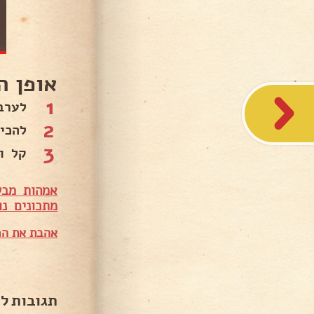
אופן ה
1
לערב
2
להכין
3
קל ו
אמהות מבש
מתכונים נו
אהבת את המ
תגובות ל