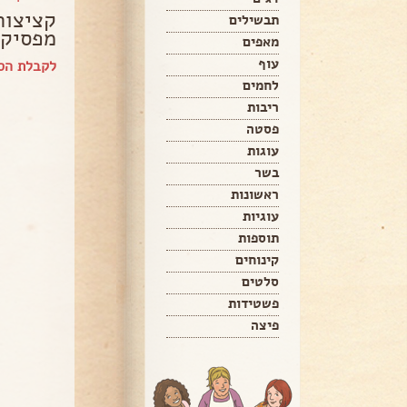
קציצות
תבשילים
מפסיקי
מאפים
עוף
לקבלת הספ
לחמים
ריבות
פסטה
עוגות
בשר
ראשונות
עוגיות
תוספות
קינוחים
סלטים
פשטידות
פיצה