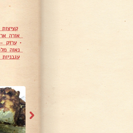
קציצות 
אורה ארג
•
ערוק - 
נאוה מלכ
עגבניות 
1,433 צפיות
11,347 צפיות