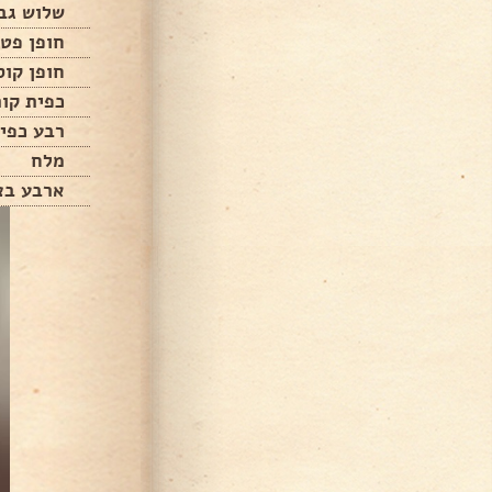
שלוש גב
חופן פטר
חופן קו
כפית קור
רבע כפי
מלח
ארבע בצ