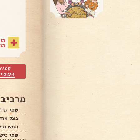
הו
המת
קטגור
פשטיד
מרכיבי
שתי גזרי
בצל אחד
חמש תפו
שתי כיש