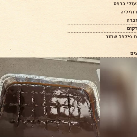
עולי כרפס
וזיליה
סברה
קום
ת פילפל שחור
ים