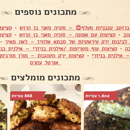
מתכונים נוספים
ברוטב עגבניות מעלף😍 – סוניה סאני בן הרוש
•
קציצו
וב
•
קציצות עם אפונה – סוניה סאני בן הרוש
•
קציצו
לביבות ירק עיראקיות של סבתא אלוויז – לאה מאיר
•
ה
•
קציצות עוף מטריפות /אילנית בניזרי – אילנית בני
– אילנית בניזרי
•
קציצות ירק מטוגנות – מורן תורג׳מן
אורטל עמרם
מתכונים מומלצים
1,602 צפיות
868 צפיות