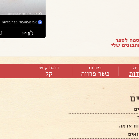
ספה לספר
כונים שלי
יה
כשרות
דרגת קושי
ות
כשר פרווה
קל
ם
ם
ח אדמה
ואים