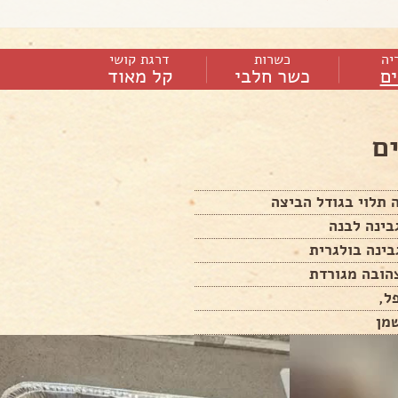
יה
כשרות
דרגת קושי
ם
כשר חלבי
קל מאוד
ם
ל,