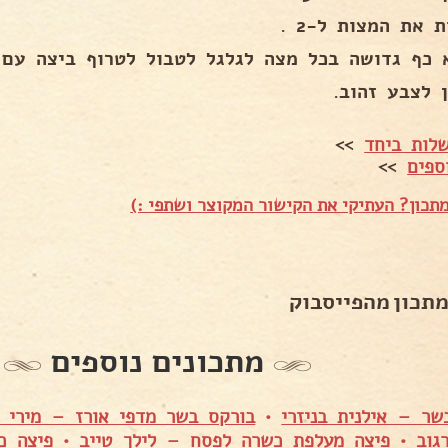
 את המצות ל-2 .
 כף גדושה בכל מצה לגלגל לטבול לטרוף ביצה עם 
ן לצבע זהוב.
לות ביחד
>>
ספים
>>
תכון? העתיקי את הקישור המקוצר ושתפי :)
מתכון מהפייסבוק
מתכונים נוספים
שר – אילנית בניזרי
•
בורקס בשר מדפי אורז – מירי 
גוב
•
פיצה מעלפת כשרה לפסח – לילך טייב
•
פיצה כ