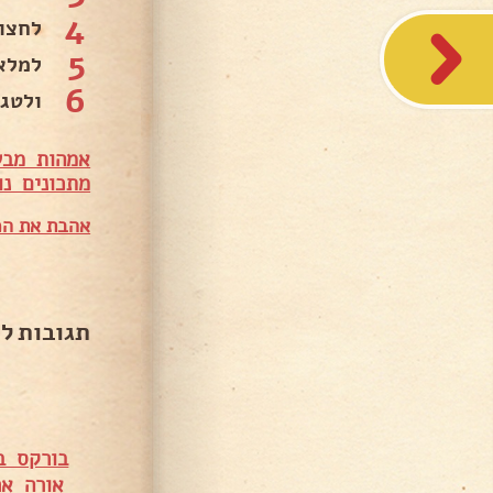
4
לחצות
5
למלא
6
ולטג
אמהות מבש
מתכונים נו
אהבת את המ
תגובות ל
בורקס ב
אורה אר