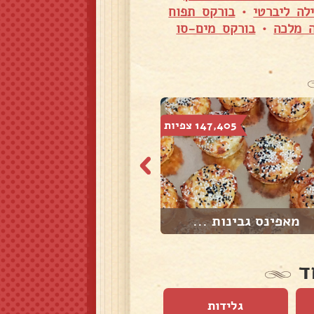
לה ליברטי
•
בורקס תפוח
ה מלכה
•
בורקס מים-סו
147,405 צפיות
31,943 צפיות
מאפינס גבינות ...
לזניה תרד וגבינ...
ד
גלידות