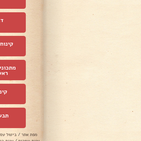
דג
קינוחי
מתכוני
ראש
קינ
תבש
מפת אתר
/
ביטול עס
עוגת שמרים
/
עוגת בי