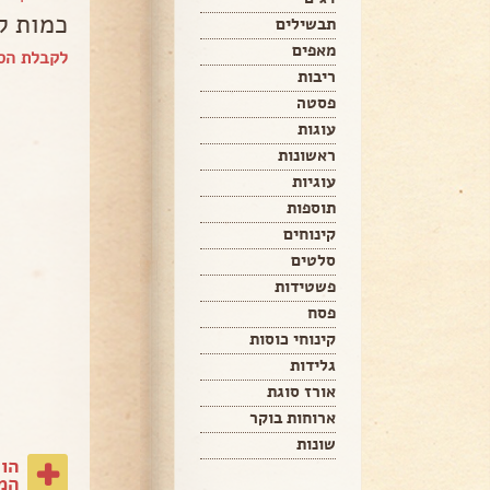
כמות ל-10 בורק
תבשילים
מאפים
לקבלת הספ
ריבות
פסטה
עוגות
ראשונות
עוגיות
תוספות
קינוחים
סלטים
פשטידות
פסח
קינוחי כוסות
גלידות
אורז סוגת
ארוחות בוקר
שונות
הו
המת