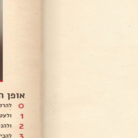
אופן ה
0
להרט
1
ולעט
2
ולהנ
3
להכין 