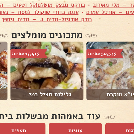
ר – מלי מאירוב
•
בורקס מבצק מושלם!קל וטעים – הי
ים – אורטל עמרם
•
עוגת כדורי שוקולד לפסח – נאו
בורק אורגינל-נורית ג. – נורית גיספן
מתכונים מומלצים
50,575 צפיות
17,415 צפיות
ו"א מוקרם
גלילות חציל במי...
עוד באמהות מבשלות ביח
גות
עוגיות
מאפים