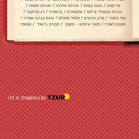
פריקסה
/
עוגת בננות
/
עוגיות טחינה
/
עוגיות חמאה
/
עוגיות שוקולד צ׳יפס
/
אלפחורס
/
בראוניז
/
דג מרוקאי
/
עוף בתנור
/
מרק עדשים
/
פלפל ממולא
/
עוגת גבינה אפויה
/
מתכון לאורז
/
תנאי שימוש - תקנון
/
תכנית בישול
/
אסאדו