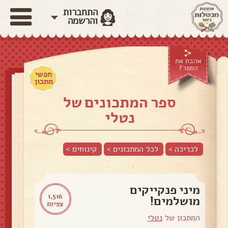
התחברות
והרשמה
אהבת את
הספר?
חפשי
מתכון
ספר המתכונים של
נטלי
לכריכה >
לכל המתכונים >
קינוחים
>
מיני פנקייקים
1,516
מושלמים!
צפיות
המתכון של
נטלי