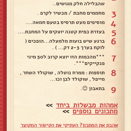
שהבלילה חלק מגושים..
3
מחממים מחבת / מכשיר לקרפ .
4
מוסיפים מעט תרסיס בטעם חמאה....
5
בעזרת כפית קטנה יוצקים על המחבת....
6
ברגע שיש בועות מלמעלה...הופכים (
לוקח בערך 2-3 דק... ) .
7
***מהכמות הזו יוצא קרוב ל50 מיני
פנקייקים***.
8
תוספות : ממרח נוטלה , שוקולד השחר ,
מייפל , שוקולד לבן וכו...
9
בתאבון 😊.
אמהות מבשלות ביחד
>>
מתכונים נוספים
>>
אהבת את המתכון? העתיקי את הקישור המקוצר