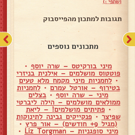
ושתפי :)
תגובות למתכון מהפייסבוק
מתכונים נוספים
מיני בורקיטס – שרה יוסף
•
פוטטוס מושלמים – אילנית בניזרי
•
לחמניות מיני מקמח מלא טעים
בטירוף – אורטל עמרם
•
לחמניות
מיני – שרה יוסף
•
בצלים
ממולאים מושלמים – הילה ליברטי
•
פתיתים מושלמים! – ליאת
שפיצר
•
פנקייקים גבינה לתינוקות
(מגיל 9+ חודשים) – אור פרץ
•
מיני סופגניות – Liz Torgman
•