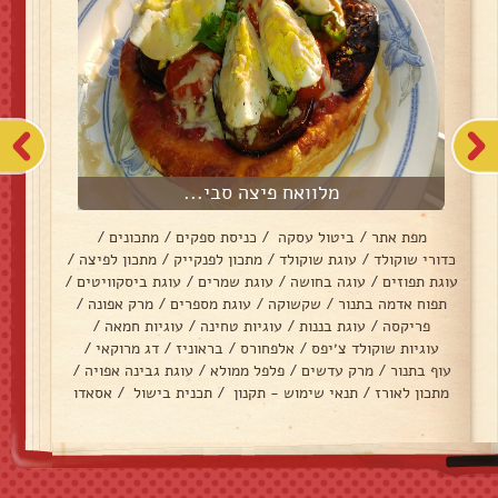
מלוואח פיצה סבי...
מפת אתר
/
ביטול עסקה
/
כניסת ספקים
/
מתכונים
/
כדורי שוקולד
/
עוגת שוקולד
/
מתכון לפנקייק
/
מתכון לפיצה
/
עוגת תפוזים
/
עוגה בחושה
/
עוגת שמרים
/
עוגת ביסקוויטים
/
תפוח אדמה בתנור
/
שקשוקה
/
עוגת מספרים
/
מרק אפונה
/
פריקסה
/
עוגת בננות
/
עוגיות טחינה
/
עוגיות חמאה
/
עוגיות שוקולד צ׳יפס
/
אלפחורס
/
בראוניז
/
דג מרוקאי
/
עוף בתנור
/
מרק עדשים
/
פלפל ממולא
/
עוגת גבינה אפויה
/
מתכון לאורז
/
תנאי שימוש - תקנון
/
תכנית בישול
/
אסאדו