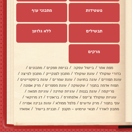
פשטידות
מתכוני עוף
תבשילים
ללא גלוטן
מרקים
מפת אתר
/
ביטול עסקה
/
כניסת ספקים
/
מתכונים
/
כדורי שוקולד
/
עוגת שוקולד
/
מתכון לפנקייק
/
מתכון לפיצה
/
עוגת תפוזים
/
עוגה בחושה
/
עוגת שמרים
/
עוגת ביסקוויטים
/
תפוח אדמה בתנור
/
שקשוקה
/
עוגת מספרים
/
מרק אפונה
/
פריקסה
/
עוגת בננות
/
עוגיות טחינה
/
עוגיות חמאה
/
עוגיות שוקולד צ׳יפס
/
אלפחורס
/
בראוניז
/
דג מרוקאי
/
עוף בתנור
/
מרק עדשים
/
פלפל ממולא
/
עוגת גבינה אפויה
/
מתכון לאורז
/
תנאי שימוש - תקנון
/
תכנית בישול
/
אסאדו