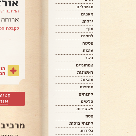
אורז
תבשילים
המתכון ש
מאפים
ארוחה 
ירקות
לקבלת הס
עוף
לחמים
פסטה
עוגות
בשר
צמחוניים
הו
ראשונות
המת
עוגיות
תוספות
קינוחים
קטגור
אור
סלטים
פשטידות
פסח
מרכיבי
קינוחי כוסות
גלידות
2 כוסות אורז בסמטי של סוגת