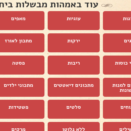
עוד באמהות מבשלות ביח
גות
עוגיות
מאפים
ים
ירקות
מתכון לאורז
 כוסות
ריבות
פסטה
ם למנות
מתכונים דיאטטים
מתכוני ילדים
ונות
וחים
סלטים
פשטידות
ילים
ללא גלוטן
מרקים