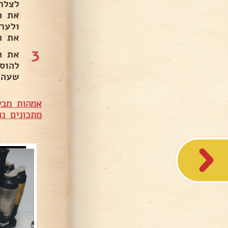
ולער
את ה
3
את ה
שעה.
אמהות מבש
מתכונים נו