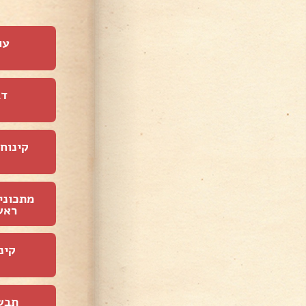
עו
דג
קינוחי
מתכוני
ראש
קינ
תבש