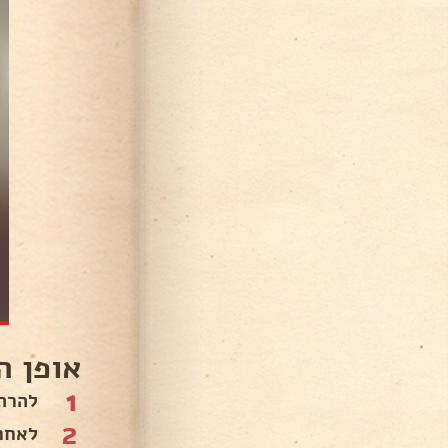
אופן ה
1
להרת
2
לאחר