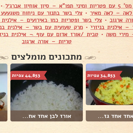
– סיון אוחיון אברג׳ל
•
לאה – לאה מאיר
•
צלי בשר בתנור עם ניחוח משגעעע –
רה ארגוב
•
צלי בשר ופטריות כמו באירועים – אילנית ב
– אילנית בניזרי
•
מרק שעועית עם בשר – אילנית בני
 מירי משה
•
טבית /אורז אדום עם עוף – אילנית בניזר
טריות – אורה ארגוב
מתכונים מומלצים
34,853 צפיות
44,853 צפיות
חד אחד גז...
אורז לבן אחד אח...