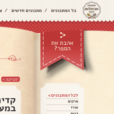
כל המתכונים
/
מתכונים חדשים
/
צ
אהבת את
הספר?
לכריכה >
לכל המתכונים >
קדיר
מרקים
במעט
אורז
דגים