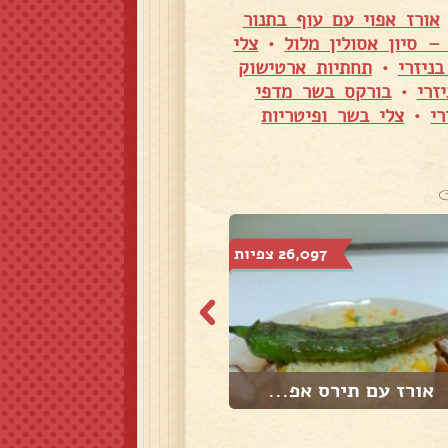
אורז אפוי עם עוף בתנור
 סיון אסולין מלול
•
צלי
ניזרי
•
תחתיות ארטישוק
זרי
•
בורקס בשר מדפי
י
•
צלי בשר ופיטריות
26,097 צפיות
28,371 צפיות
אורז עם תירס אפ...
פתיתים עם חלב ו...