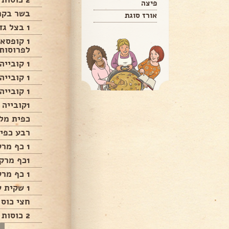
פיצה
בשר בקר
אורז סוגת
1 בצל גדול קצוץ דק
1 קופסא
לפרוסות
1 קובייה ביזילקום( של קנור)
1 קובייה צלי כתף(של קנור)
1 קובייה שום( של קנור)
1קובייה של עשבי תיבול(של קנור)
כפית מל
רבע כפי
1 כף מרק בצל
1כף מרק עוף
1 כף מרק עוף פטריות
1 שקית של צלי בקר( של אוסם)
חצי כוס 
2 כוסות מים רותחים.