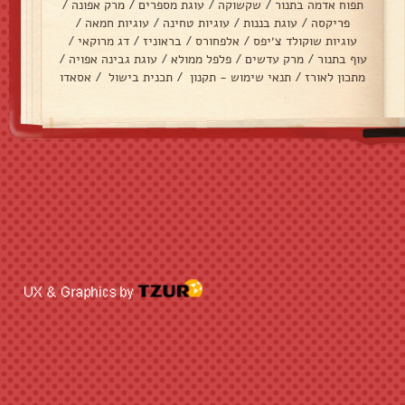
תפוח אדמה בתנור
/
שקשוקה
/
עוגת מספרים
/
מרק אפונה
/
פריקסה
/
עוגת בננות
/
עוגיות טחינה
/
עוגיות חמאה
/
עוגיות שוקולד צ׳יפס
/
אלפחורס
/
בראוניז
/
דג מרוקאי
/
עוף בתנור
/
מרק עדשים
/
פלפל ממולא
/
עוגת גבינה אפויה
/
מתכון לאורז
/
תנאי שימוש - תקנון
/
תכנית בישול
/
אסאדו