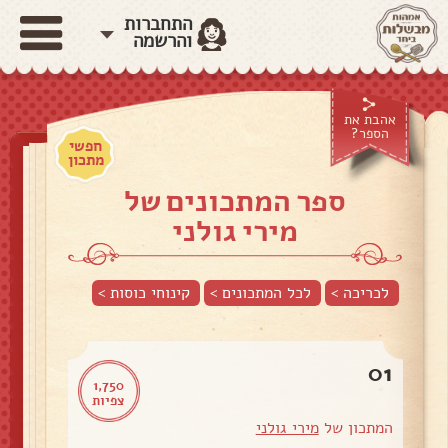
התחברות
והרשמה
אהבת את
הספר?
חפשי
מתכון
ספר המתכונים של
מירי גולני
לכריכה >
לכל המתכונים >
קינוחי כוסות
>
01
1,750
צפיות
המתכון של
מירי גולני