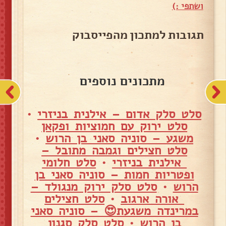
ושתפי :)
תגובות למתכון מהפייסבוק
מתכונים נוספים
סלט סלק אדום – אילנית בניזרי
•
סלט ירוק עם חמוציות ופקאן
משגע – סוניה סאני בן הרוש
•
סלט חצילים וגמבה מתובל –
אילנית בניזרי
•
סלט חלומי
ופטריות חמות – סוניה סאני בן
הרוש
•
סלט סלק ירוק מנגולד –
אורה ארגוב
•
סלט חצילים
במרינדה משגעת😍 – סוניה סאני
בן הרוש
•
סלט סלק סגנון