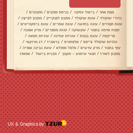
מפת אתר
/
ביטול עסקה
/
כניסת ספקים
/
מתכונים
/
כדורי שוקולד
/
עוגת שוקולד
/
מתכון לפנקייק
/
מתכון לפיצה
/
עוגת תפוזים
/
עוגה בחושה
/
עוגת שמרים
/
עוגת ביסקוויטים
/
תפוח אדמה בתנור
/
שקשוקה
/
עוגת מספרים
/
מרק אפונה
/
פריקסה
/
עוגת בננות
/
עוגיות טחינה
/
עוגיות חמאה
/
עוגיות שוקולד צ׳יפס
/
אלפחורס
/
בראוניז
/
דג מרוקאי
/
עוף בתנור
/
מרק עדשים
/
פלפל ממולא
/
עוגת גבינה אפויה
/
מתכון לאורז
/
תנאי שימוש - תקנון
/
תכנית בישול
/
אסאדו