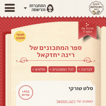
התחברות
והרשמה
אהבת את
הספר?
חפשי
מתכון
ספר המתכונים של
רינה יחזקאל
לכריכה >
לכל המתכונים >
סלטים
>
סלט טורקי
1,653
צפיות
המתכון של
רינה יחזקאל