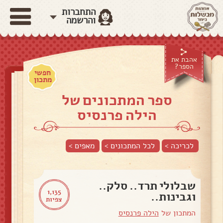
התחברות
והרשמה
אהבת את
הספר?
חפשי
מתכון
ספר המתכונים של
הילה פרנסיס
לכריכה >
לכל המתכונים >
מאפים
>
שבלולי תרד.. סלק..
1,135
וגבינות..
צפיות
המתכון של
הילה פרנסיס