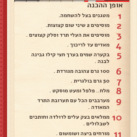
אופן ההכנה
1
מטגנים בצל להשחמה.
2
מוסיפים 2 שיני שום קצוצות.
3
מוסיפים את העלי תרד וסלק קצוצים .
4
מאדים עד לריכוך .
5
בקערה שמים בערך חצי קילו גבינה
לבנה .
6
100 גרם צהובה מגורדת .
7
50 גרם בולגרית .
8
מלח.. פלפל ומעט מוסקט .
9
מערבבים הכל עם תערובת התרד
המאודה .
10
ממלאים בצק עלים לרולדה וחותכים
לשבלולים .
11
מורחים ביצה ושומשום .