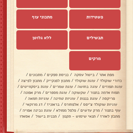
פשטידות
מתכוני עוף
תבשילים
ללא גלוטן
מרקים
מפת אתר
/
ביטול עסקה
/
כניסת ספקים
/
מתכונים
/
כדורי שוקולד
/
עוגת שוקולד
/
מתכון לפנקייק
/
מתכון לפיצה
/
עוגת תפוזים
/
עוגה בחושה
/
עוגת שמרים
/
עוגת ביסקוויטים
/
תפוח אדמה בתנור
/
שקשוקה
/
עוגת מספרים
/
מרק אפונה
/
פריקסה
/
עוגת בננות
/
עוגיות טחינה
/
עוגיות חמאה
/
עוגיות שוקולד צ׳יפס
/
אלפחורס
/
בראוניז
/
דג מרוקאי
/
עוף בתנור
/
מרק עדשים
/
פלפל ממולא
/
עוגת גבינה אפויה
/
מתכון לאורז
/
תנאי שימוש - תקנון
/
תכנית בישול
/
אסאדו