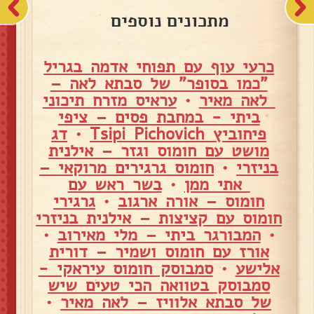
מתכונים נוספים
כרעי עוף עם תפוחי אדמה בגריל
"כמו בסופר" של סבתא לאה –
לאה מאיר
•
עראיס מזרח תיכוני
ביתי - במחבת פסים – ציפי
פיחוביץ Tsipi Pichovich
•
דג
מושט עם חומוס וגזר – אילנית
בניזרי
•
חומוס גרגירים מרוקאי –
אתי ממן
•
בשר ראש עם
חומוס – אורה ארגוב
•
גרגירי
חומוס עם קציצות – אילנית בניזרי
•
המבורגר ביתי – מלי מאירוב
•
אורז עם חומוס ושמיר – דורית
אלישע
•
סמבוסק חומוס עיראקי -
סמבוסק בטוואה הכי טעים שיש
של סבתא אלוויז – לאה מאיר
•